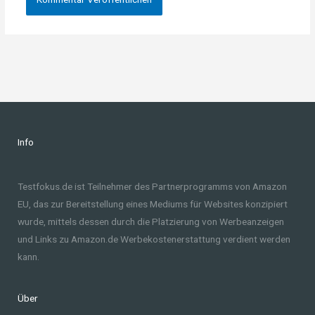
Info
Testfokus.de ist Teilnehmer des Partnerprogramms von Amazon
EU, das zur Bereitstellung eines Mediums für Websites konzipiert
wurde, mittels dessen durch die Platzierung von Werbeanzeigen
und Links zu Amazon.de Werbekostenerstattung verdient werden
kann.
Über