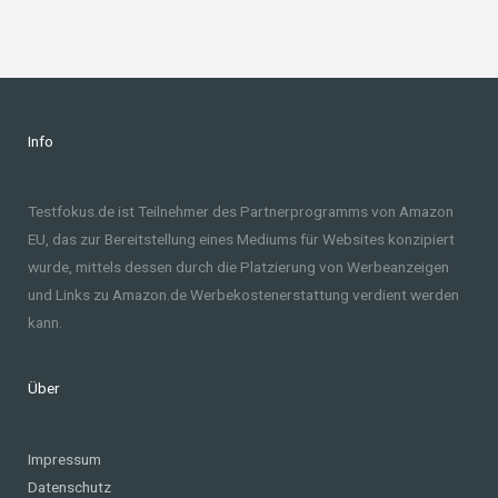
Info
Testfokus.de ist Teilnehmer des Partnerprogramms von Amazon
EU, das zur Bereitstellung eines Mediums für Websites konzipiert
wurde, mittels dessen durch die Platzierung von Werbeanzeigen
und Links zu Amazon.de Werbekostenerstattung verdient werden
kann.
Über
Impressum
Datenschutz