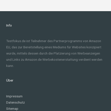
Info
Testfokus.de ist Teilnehmer des Partnerprogramms von Amazon
EU, das zur Bereitstellung eines Mediums für Websites konzipiert
wurde, mittels dessen durch die Platzierung von Werbeanzeigen
und Links zu Amazon.de Werbekostenerstattung verdient werden
kann.
Über
Impressum
Datenschutz
Sitemap