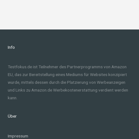
Info
Testfokus.de ist Teilnehmer des Partnerprogramms von Amazon
EU, das zur Bereitstellung eines Mediums für Websites konzipiert
wurde, mittels dessen durch die Platzierung von Werbeanzeigen
und Links zu Amazon.de Werbekostenerstattung verdient werden
kann.
Über
Impressum