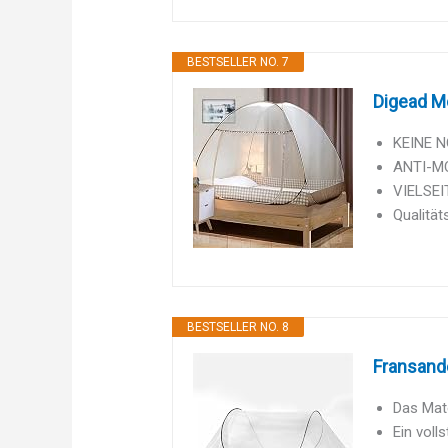
BESTSELLER NO. 7
Digead Mo
KEINE N
ANTI-MO
VIELSEIT
Qualität
BESTSELLER NO. 8
Fransande
Das Mate
Ein voll