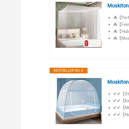
Moskitone
⛺️【Perfe
⛺️【Fein
⛺️【Hübs
⛺️【Mosk
BESTSELLER NO. 6
Moskitone
✔✔【Star
✔✔【Keine
✔✔【Mück
✔✔【Natür