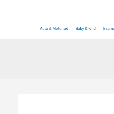
Zum
Inhalt
springen
Auto & Motorrad
Baby & Kind
Bauma