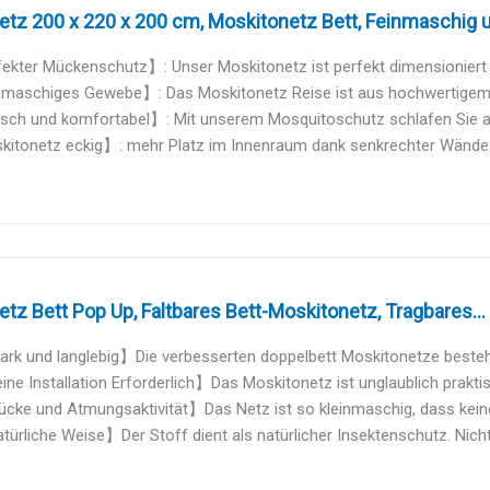
tz 200 x 220 x 200 cm, Moskitonetz Bett, Feinmaschig und
kter Mückenschutz】: Unser Moskitonetz ist perfekt dimensioniert fü
maschiges Gewebe】: Das Moskitonetz Reise ist aus hochwertigem Ma
ch und komfortabel】: Mit unserem Mosquitoschutz schlafen Sie abs
itonetz eckig】: mehr Platz im Innenraum dank senkrechter Wände.
tz Bett Pop Up, Faltbares Bett-Moskitonetz, Tragbares...
k und langlebig】Die verbesserten doppelbett Moskitonetze beste
 Installation Erforderlich】Das Moskitonetz ist unglaublich praktisc
e und Atmungsaktivität】Das Netz ist so kleinmaschig, dass keine
liche Weise】Der Stoff dient als natürlicher Insektenschutz. Nicht 