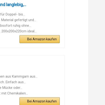
 langlebig,...
r Doppel- bis...
terial gefertigt und...
ofort ruhig ohne...
 200x200x220cm ideal...
Bei Amazon kaufen
hen aus Kammgarn aus...
h. Einfach aus...
 Mücke oder...
mit Chemikalien...
Bei Amazon kaufen