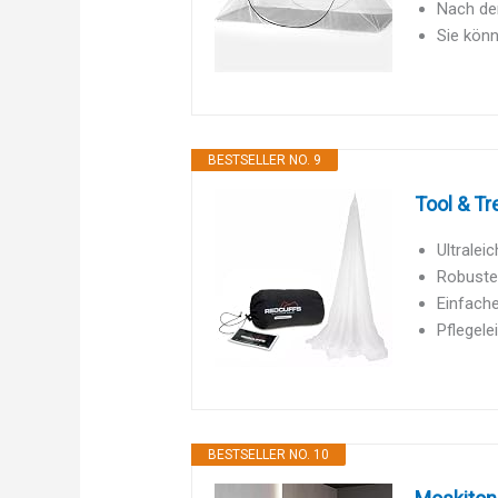
Nach dem
Sie kön
BESTSELLER NO. 9
Tool & T
Ultralei
Robuste 
Einfache
Pflegele
BESTSELLER NO. 10