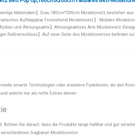
etz Bett Pop Up,180cmX200cm Faltbares Bett-Moskitonet
rtige Materialien】Grau 180cm*200cm Moskitonetz bestehen aus K
tisches Aufklappbar Freistehend Moskitonetz】 Mobiles Moskitonetz
ücken und Atmungsaktiv】Atmungsaktives Anti-Mückennetz-Design 
ger Reißverschluss】Auf einer Seite des Moskitonetzes befindet sich 
erweile smarte Technologien oder erweitere Funktionen, die den Komf
und welche nur als nette Extras dienen.
ie
 Achten Sie darauf, dass die Produkte lange haltbar und gut verarbei
r verschiedenen tragbaren Moskitonetze.