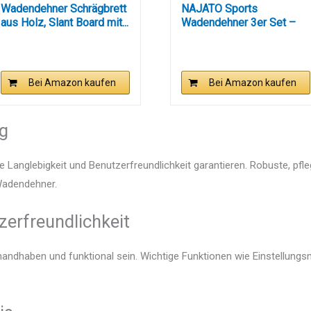
Wadendehner Schrägbrett
NAJATO Sports
aus Holz, Slant Board mit...
Wadendehner 3er Set –
Hergestellt...
Bei Amazon kaufen
Bei Amazon kaufen
ng
e Langlebigkeit und Benutzerfreundlichkeit garantieren. Robuste, pfl
 Wadendehner.
zerfreundlichkeit
handhaben und funktional sein. Wichtige Funktionen wie Einstellung