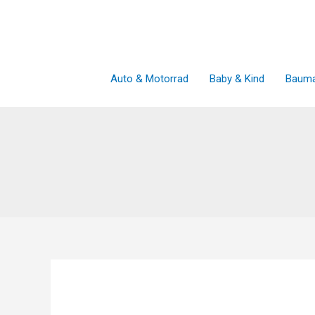
Zum
Inhalt
springen
Auto & Motorrad
Baby & Kind
Bauma