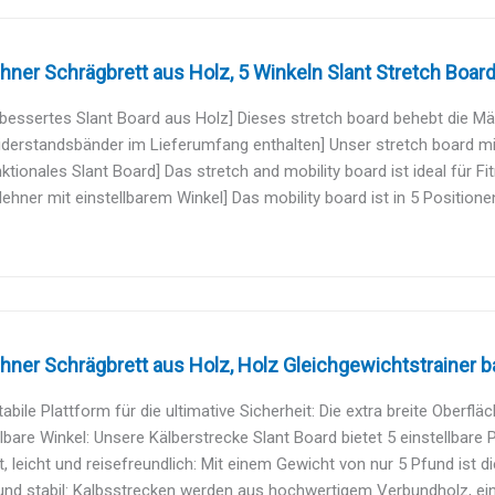
er Schrägbrett aus Holz, 5 Winkeln Slant Stretch Board 
bessertes Slant Board aus Holz] Dieses stretch board behebt die Mä
derstandsbänder im Lieferumfang enthalten] Unser stretch board mit 
nktionales Slant Board] Das stretch and mobility board ist ideal für F
hner mit einstellbarem Winkel] Das mobility board ist in 5 Positionen e
er Schrägbrett aus Holz, Holz Gleichgewichtstrainer ba
tabile Plattform für die ultimative Sicherheit: Die extra breite Oberfläc
llbare Winkel: Unsere Kälberstrecke Slant Board bietet 5 einstellbare P
 leicht und reisefreundlich: Mit einem Gewicht von nur 5 Pfund ist d
nd stabil: Kalbsstrecken werden aus hochwertigem Verbundholz, ein