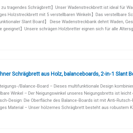
 zu tragendes Schrägbrett】Unser Wadenstreckbrett ist ideal für W
s Holzstreckbrett mit 5 verstellbaren Winkeln】Das verstellbare Sch
unktionaler Slant Board】 Diese Wadenstreckbank dehnt Waden, Gesä
e geeignet】Unsere schrägen Holzbretter eignen sich für alle Altersg
er Schrägbrett aus Holz, balanceboards, 2-in-1 Slant Boa
teigungs-/Balance-Board – Dieses multifunktionale Design kombiniert 
llbare Winkel – Der Neigungswinkel unseres Neigungsbretts ist leicht e
sch-Design: Die Oberfläche des Balance-Boards ist mit Anti-Rutsch-
ges Material – Unser hölzernes Schrägbrett besteht aus robustem Kie