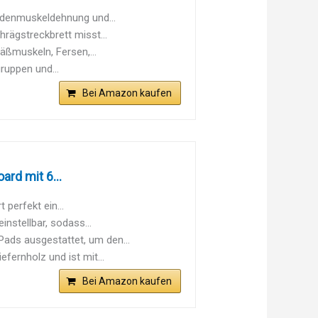
adenmuskeldehnung und...
rägstreckbrett misst...
ßmuskeln, Fersen,...
ruppen und...
Bei Amazon kaufen
rd mit 6...
perfekt ein...
instellbar, sodass...
Pads ausgestattet, um den...
fernholz und ist mit...
Bei Amazon kaufen