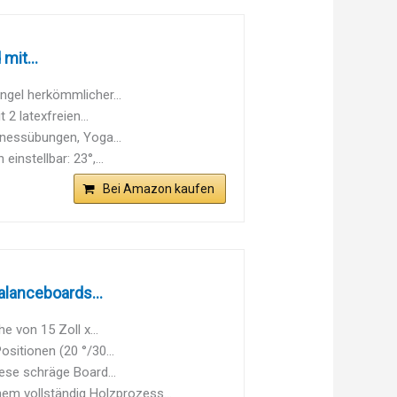
mit...
ngel herkömmlicher...
2 latexfreien...
itnessübungen, Yoga...
instellbar: 23°,...
Bei Amazon kaufen
lanceboards...
he von 15 Zoll x...
ositionen (20 °/30...
iese schräge Board...
em vollständig Holzprozess...