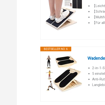
【Leicht
【Schräge
【Multif
【Für all
BESTSELLER NO. 6
Wadendehn
2-in-1-S
5 einste
Anti-Rut
Langlebi