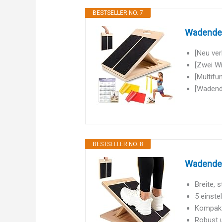
BESTSELLER NO. 7
Wadendehn
[Neu ver
[Zwei Wi
[Multifu
[Wadende
BESTSELLER NO. 8
Wadendehn
Breite, s
5 einste
Kompakt,
Robust u