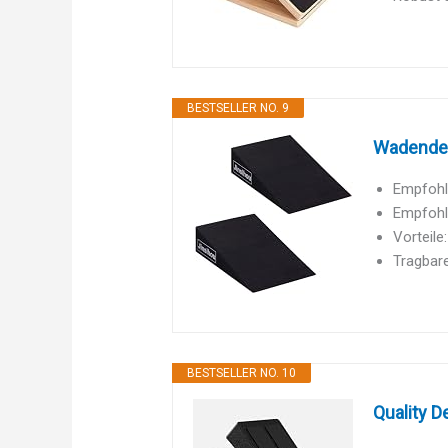
BESTSELLER NO. 9
Wadendeh
Empfohle
Empfohle
Vorteile
Tragbar
BESTSELLER NO. 10
Quality D