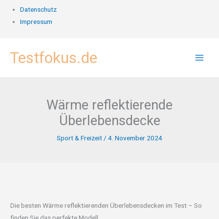
Datenschutz
Impressum
Zum
Testfokus.de
Inhalt
springen
Wärme reflektierende
Überlebensdecke
Sport & Freizeit
/
4. November 2024
Die besten Wärme reflektierenden Überlebensdecken im Test – So
finden Sie das perfekte Modell