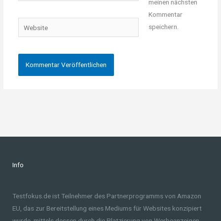
meinen nächsten
Adresse*
Kommentar
Website
speichern.
Info
Testfokus.de ist Teilnehmer des Partnerprogramms von Amazon
EU, das zur Bereitstellung eines Mediums für Websites konzipiert
wurde, mittels dessen durch die Platzierung von Werbeanzeigen