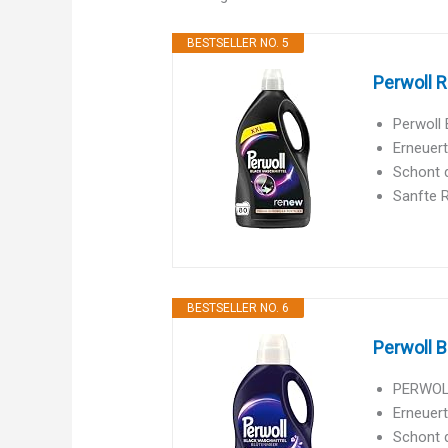
BESTSELLER NO. 5
Perwoll R
Perwoll 
Erneuert
Schont d
Sanfte R
BESTSELLER NO. 6
Perwoll B
PERWOLL
Erneuert
Schont d