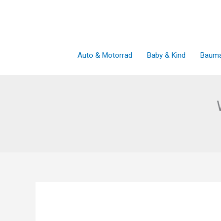
Zum
Inhalt
springen
Auto & Motorrad
Baby & Kind
Bauma