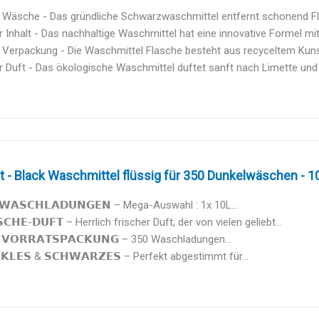
Wäsche - Das gründliche Schwarzwaschmittel entfernt schonend Flec
 Inhalt - Das nachhaltige Waschmittel hat eine innovative Formel mit 
Verpackung - Die Waschmittel Flasche besteht aus recyceltem Kunsts
 Duft - Das ökologische Waschmittel duftet sanft nach Limette und Lo
t - Black Waschmittel flüssig für 350 Dunkelwäschen - 10l
 𝗪𝗔𝗦𝗖𝗛𝗟𝗔𝗗𝗨𝗡𝗚𝗘𝗡 – Mega-Auswahl : 1x 10L...
𝗖𝗛𝗘-𝗗𝗨𝗙𝗧 – Herrlich frischer Duft, der von vielen geliebt...
 𝗩𝗢𝗥𝗥𝗔𝗧𝗦𝗣𝗔𝗖𝗞𝗨𝗡𝗚 – 350 Waschladungen...
𝗞𝗟𝗘𝗦 & 𝗦𝗖𝗛𝗪𝗔𝗥𝗭𝗘𝗦 – Perfekt abgestimmt für...