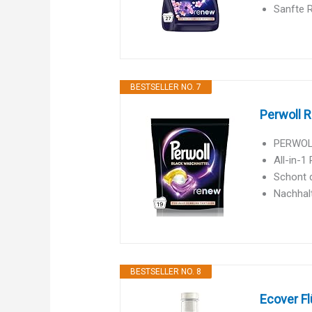
Sanfte R
BESTSELLER NO. 7
Perwoll R
PERWOLL
All-in-
Schont 
Nachhalt
BESTSELLER NO. 8
Ecover Fl