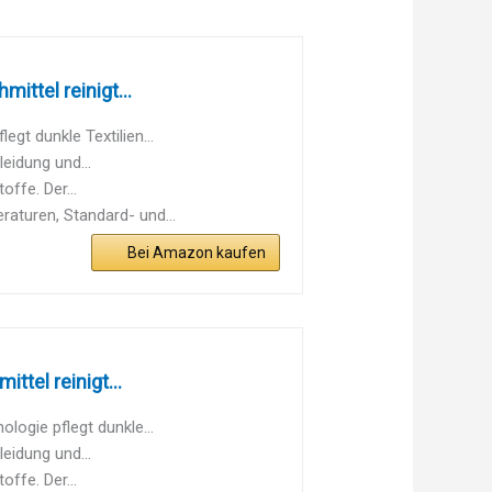
ttel reinigt...
gt dunkle Textilien...
eidung und...
ffe. Der...
aturen, Standard- und...
Bei Amazon kaufen
tel reinigt...
ogie pflegt dunkle...
eidung und...
ffe. Der...