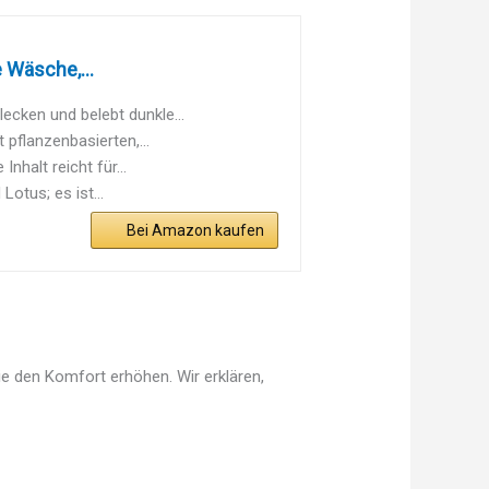
 Wäsche,...
cken und belebt dunkle...
pflanzenbasierten,...
nhalt reicht für...
otus; es ist...
Bei Amazon kaufen
e den Komfort erhöhen. Wir erklären,