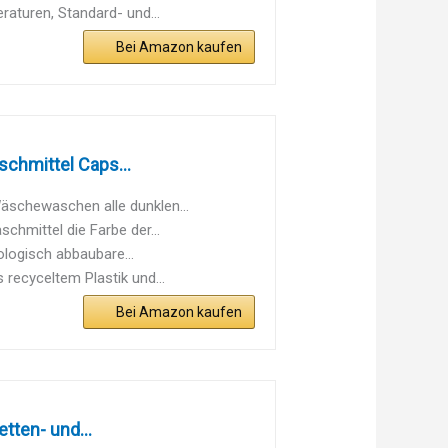
aturen, Standard- und...
Bei Amazon kaufen
chmittel Caps...
schewaschen alle dunklen...
hmittel die Farbe der...
logisch abbaubare...
recyceltem Plastik und...
Bei Amazon kaufen
tten- und...