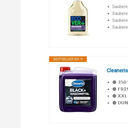
Saubere 
Sauberer
Saubere 
Sauberer
BESTSELLER NO. 9
Cleaneris
⚫ 𝟯𝟱𝟬
⚫ 𝗙𝗥𝗜
⚫ 𝗫𝗫𝗟
⚫ 𝗗𝗨𝗡