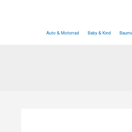
Zum
Inhalt
springen
Auto & Motorrad
Baby & Kind
Bauma