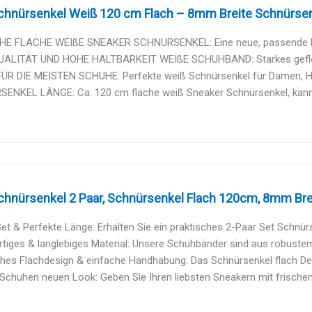
hnürsenkel Weiß 120 cm Flach – 8mm Breite Schnürsenke
E FLACHE WEIßE SNEAKER SCHNURSENKEL: Eine neue, passende Fa
ALITÄT UND HOHE HALTBARKEIT WEIßE SCHUHBAND: Starkes gefloch
ÜR DIE MEISTEN SCHUHE: Perfekte weiß Schnürsenkel für Damen, Herre
ENKEL LÄNGE: Ca. 120 cm flache weiß Sneaker Schnürsenkel, kan
chnürsenkel 2 Paar, Schnürsenkel Flach 120cm, 8mm Brei
et & Perfekte Länge: Erhalten Sie ein praktisches 2-Paar Set Schnürs
iges & langlebiges Material: Unsere Schuhbänder sind aus robustem
hes Flachdesign & einfache Handhabung: Das Schnürsenkel flach Desig
 Schuhen neuen Look: Geben Sie Ihren liebsten Sneakern mit frischen