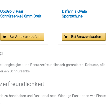
UpUGo 3 Paar
Dafannis Ovale
Schnürsenkel, 8mm Breit
Sportschuhe
Flache...
Schnürsenkel, 2 Paar...
Bei Amazon kaufen
Bei Amazon kaufen
ng
e Langlebigkeit und Benutzerfreundlichkeit garantieren. Robuste, pfl
 weißen Schnürsenkel.
zerfreundlichkeit
ach zu handhaben und funktional sein. Wichtige Funktionen wie Einst
.