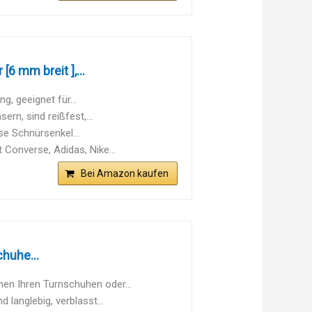
 mm breit ],...
g, geeignet für...
rn, sind reißfest,...
se Schnürsenkel...
 Converse, Adidas, Nike...
Bei Amazon kaufen
huhe...
en Ihren Turnschuhen oder...
 langlebig, verblasst...