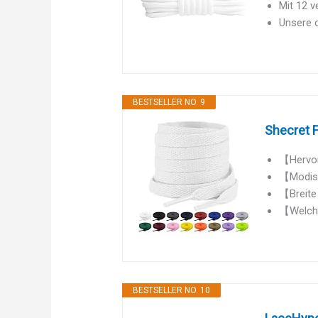
Mit 12 v
Unsere o
BESTSELLER NO. 9
Shecret F
【Hervorr
【Modisc
【Breite
【Welche 
BESTSELLER NO. 10