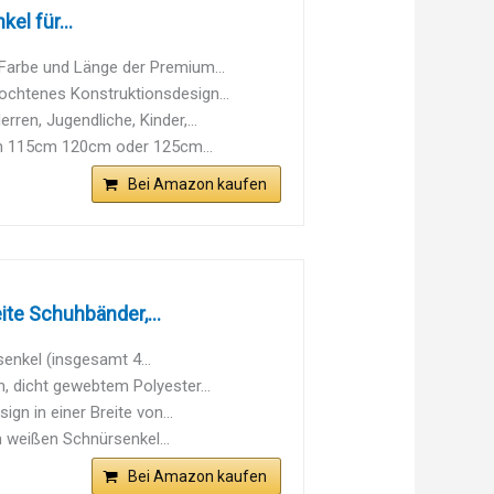
l für...
rbe und Länge der Premium...
tenes Konstruktionsdesign...
n, Jugendliche, Kinder,...
n 115cm 120cm oder 125cm...
Bei Amazon kaufen
te Schuhbänder,...
enkel (insgesamt 4...
, dicht gewebtem Polyester...
n in einer Breite von...
 weißen Schnürsenkel...
Bei Amazon kaufen