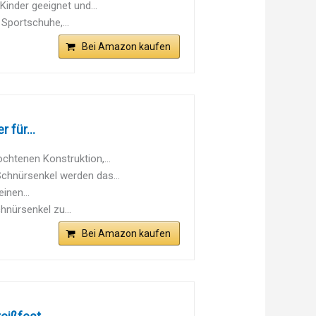
inder geeignet und...
 Sportschuhe,...
Bei Amazon kaufen
 für...
chtenen Konstruktion,...
chnürsenkel werden das...
inen...
nürsenkel zu...
Bei Amazon kaufen