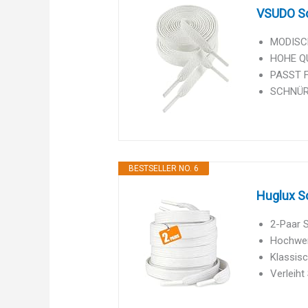
VSUDO Sc
MODISCH
HOHE QU
PASST F
SCHNÜRS
BESTSELLER NO. 6
Huglux S
2-Paar S
Hochwert
Klassisc
Verleiht