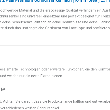
2 Paar Premium Schnürsenkel flach [10 mm breit ] LC1 re
ochwertige Material und die erstklassige Qualität verhindern ein Aus
chnürsenkel sind universell einsetzbar und perfekt geeignet für Freizei
 deine Schnürsenkel einfach an deine Bedürfnisse und deine Liebling
re durch das umfangreiche Sortiment von LaceHype und profitiere v
eile smarte Technologien oder erweitere Funktionen, die den Komfort
und welche nur als nette Extras dienen.
ie
 Achten Sie darauf, dass die Produkte lange haltbar und gut verarbei
er verschiedenen weißen Schnürsenkel.