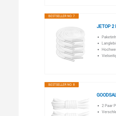
BESTSELLER NO. 7
JETOP 2 P
Paketinh
Langlebi
Hochwert
Vielseit
BESTSELLER NO. 8
GOODSALE
2 Paar 
Verschle