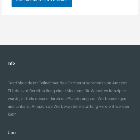
Info
Testfokus.de ist Teilnehmer des Partnerprogramms von Amazon
EU, das zur Bereitstellung eines Mediums für Websites konzipiert
wurde, mittels dessen durch die Platzierung von Werbeanzeigen
und Links zu Amazon.de Werbekostenerstattung verdient werden
kann.
Über