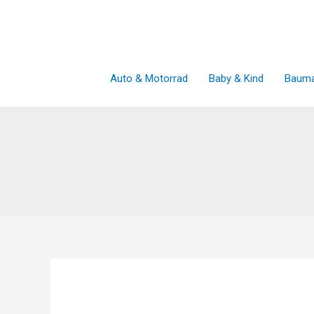
Zum
Inhalt
springen
Auto & Motorrad
Baby & Kind
Bauma