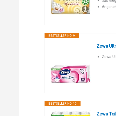
Das ele
Angeneh
BESTSELLER NO. 9
Zewa Ultr
Zewa Ult
BESTSELLER NO. 10
Zewa Toil