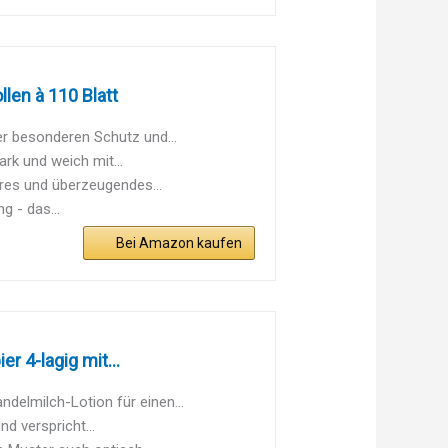
len à 110 Blatt
r besonderen Schutz und...
rk und weich mit...
eres und überzeugendes...
g - das...
Bei Amazon kaufen
 4-lagig mit...
elmilch-Lotion für einen...
d verspricht...