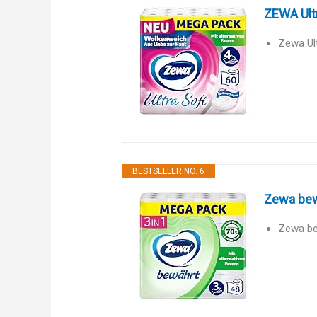
ZEWA Ultr
Zewa Ult
BESTSELLER NO. 6
Zewa bewä
Zewa bew