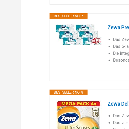
BESTSELLER NO. 7
Zewa Prem
Das Zewa
Das 5-la
Die inte
Besonder
BESTSELLER NO. 8
Zewa Delu
Das Zew
Das vier