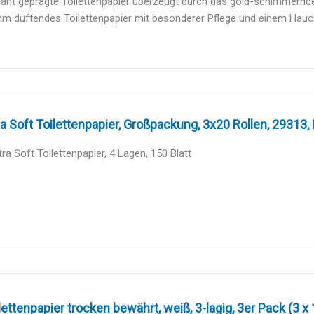
gant geprägte Toilettenpapier überzeugt durch das gold-schimmernd
m duftendes Toilettenpapier mit besonderer Pflege und einem Hauch
a Soft Toilettenpapier, Großpackung, 3x20 Rollen, 29313, 
ra Soft Toilettenpapier, 4 Lagen, 150 Blatt
ettenpapier trocken bewährt, weiß, 3-lagig, 3er Pack (3 x