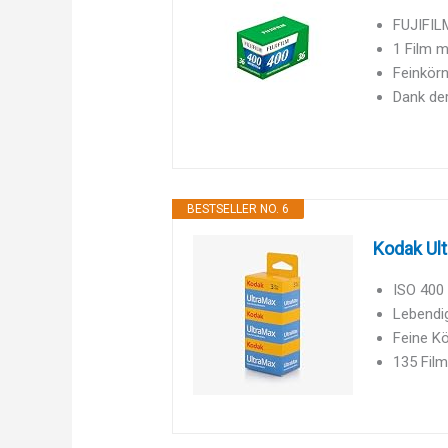
FUJIFILM
1 Film 
Feinkörn
Dank der
BESTSELLER NO. 6
Kodak Ul
ISO 400 
Lebendig
Feine Kö
135 Film