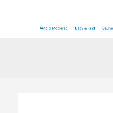
Zum
Inhalt
springen
Auto & Motorrad
Baby & Kind
Bauma