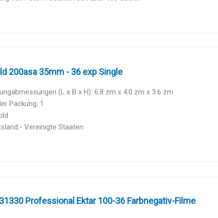
ld 200asa 35mm - 36 exp Single
ungabmessungen (L x B x H): 6.8 zm x 4.0 zm x 3.6 zm
der Packung: 1
old
sland:- Vereinigte Staaten
31330 Professional Ektar 100-36 Farbnegativ-Filme