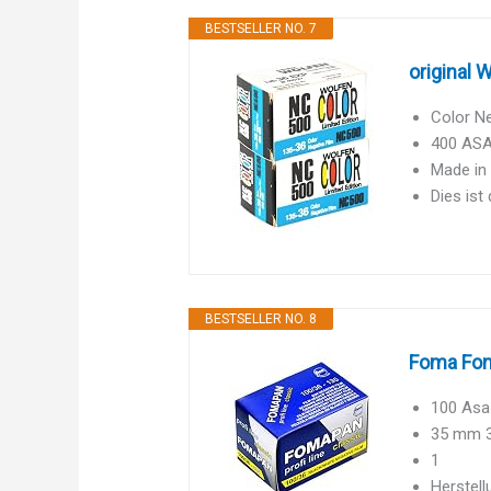
BESTSELLER NO. 7
original 
Color Ne
400 ASA
Made in
Dies ist
BESTSELLER NO. 8
Foma Fom
100 Asa 
35 mm 
1
Herstell