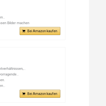
n...
issen Bilder machen
Bei Amazon kaufen
tverhältnissen,...
vorragende...
en.
n...
Bei Amazon kaufen