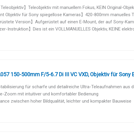
eleobjektiv】Teleobjektiv mit manuellem Fokus, KEIN Original-Objekti
t Objektiv für Sony spiegellose Kameras】420-800mm manuelles Tele
üstete Version】Aufgerüstet auf einen E-Mount, der auf Sony-Kame
r-Instruktion】Dies ist ein VOLLMANUELLES Objektiv, KEINE elektron
057 150-500mm F/5-6.7 Di III VC VXD, Objektiv für Sony
tabilisierung für scharfe und detailreiche Ultra-Teleaufnahmen aus d
le-Zoom mit intuitiver und komfortabler Bedienung
ance zwischen hoher Bildqualität, leichter und kompakter Bauweise