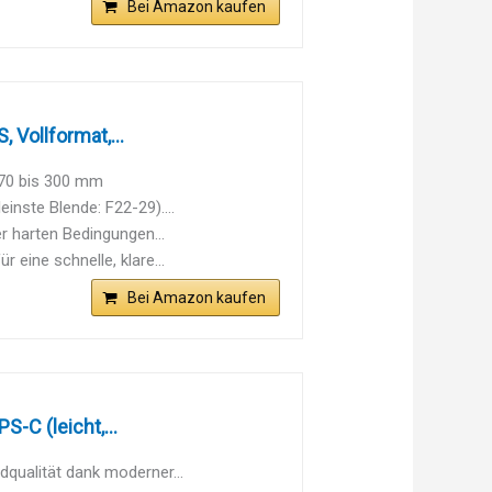
Bei Amazon kaufen
Vollformat,...
 70 bis 300 mm
inste Blende: F22-29)....
er harten Bedingungen...
eine schnelle, klare...
Bei Amazon kaufen
C (leicht,...
alität dank moderner...