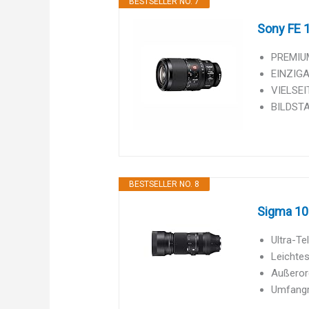
BESTSELLER NO. 7
Sony FE 
PREMIUM
EINZIGA
VIELSEIT
BILDSTAB
BESTSELLER NO. 8
Sigma 10
Ultra-T
Leichte
Außeror
Umfangre