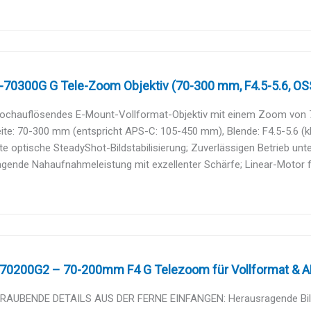
70300G G Tele-Zoom Objektiv (70-300 mm, F4.5-5.6, OSS, 
hochauflösendes E-Mount-Vollformat-Objektiv mit einem Zoom von
te: 70-300 mm (entspricht APS-C: 105-450 mm), Blende: F4.5-5.6 (kle
rte optische SteadyShot-Bildstabilisierung; Zuverlässigen Betrieb unt
gende Nahaufnahmeleistung mit exzellenter Schärfe; Linear-Motor für 
70200G2 – 70-200mm F4 G Telezoom für Vollformat & APS-
AUBENDE DETAILS AUS DER FERNE EINFANGEN: Herausragende Bildqu