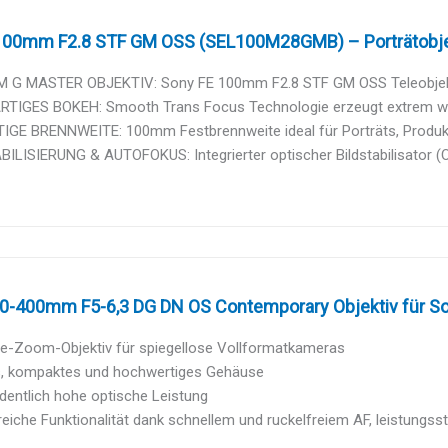
100mm F2.8 STF GM OSS (SEL100M28GMB) – Porträtobjekt
 G MASTER OBJEKTIV: Sony FE 100mm F2.8 STF GM OSS Teleobjektiv
RTIGES BOKEH: Smooth Trans Focus Technologie erzeugt extrem wei
IGE BRENNWEITE: 100mm Festbrennweite ideal für Porträts, Produktf
ILISIERUNG & AUTOFOKUS: Integrierter optischer Bildstabilisator (OS
0-400mm F5-6,3 DG DN OS Contemporary Objektiv für Son
ele-Zoom-Objektiv für spiegellose Vollformatkameras
s, kompaktes und hochwertiges Gehäuse
dentlich hohe optische Leistung
iche Funktionalität dank schnellem und ruckelfreiem AF, leistungssta