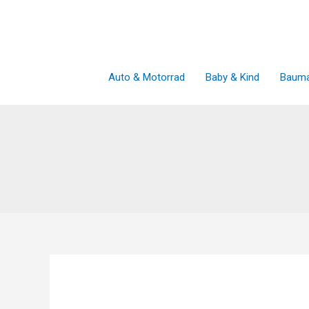
Zum
Inhalt
springen
Auto & Motorrad
Baby & Kind
Bauma