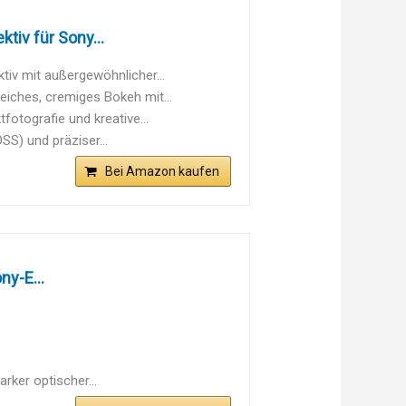
iv für Sony...
 mit außergewöhnlicher...
ches, cremiges Bokeh mit...
otografie und kreative...
S) und präziser...
Bei Amazon kaufen
y-E...
rker optischer...