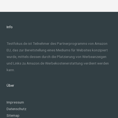
Info
Testfokus.de ist Teilnehmer des Partnerprogramms von Amazon
EU, das zur Bereitstellung eines Mediums für Websites konzipiert
wurde, mittels dessen durch die Platzierung von Werbeanzeigen
und Links zu Amazon.de Werbekostenerstattung verdient werden
kann.
Über
Impressum
Datenschutz
Sitemap