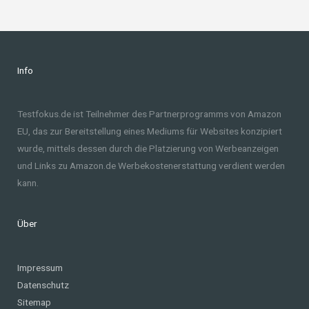
Info
Testfokus.de ist Teilnehmer des Partnerprogramms von Amazon
EU, das zur Bereitstellung eines Mediums für Websites konzipiert
wurde, mittels dessen durch die Platzierung von Werbeanzeigen
und Links zu Amazon.de Werbekostenerstattung verdient werden
kann.
Über
Impressum
Datenschutz
Sitemap