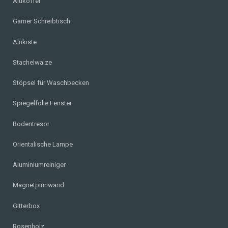
Alukoffer
Gamer Schreibtisch
Alukiste
Stachelwalze
Stöpsel für Waschbecken
Spiegelfolie Fenster
Bodentresor
Orientalische Lampe
Aluminiumreiniger
Magnetpinnwand
Gitterbox
Rosenholz