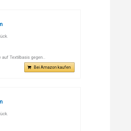
cm
ück.
auf Textilbasis gegen...
Bei Amazon kaufen
cm
ück.