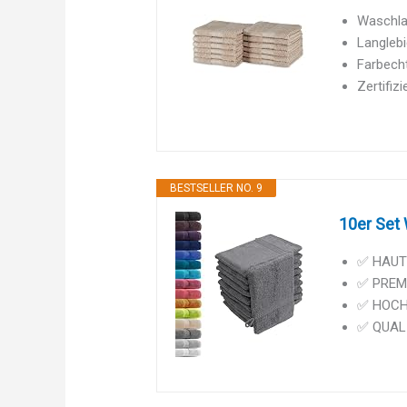
Waschla
Langlebi
Farbech
Zertifiz
BESTSELLER NO. 9
10er Set
✅ HAUTSY
✅ PREMI
✅ HOCHWE
✅ QUALIT