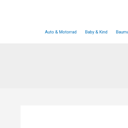
Zum
Inhalt
springen
Auto & Motorrad
Baby & Kind
Bauma