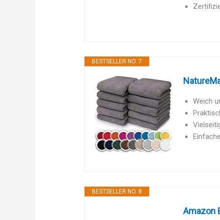
Zertifiz
BESTSELLER NO. 7
NatureMa
Weich un
Praktisc
Vielseit
Einfache
BESTSELLER NO. 8
Amazon B