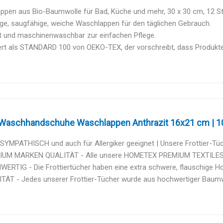
ppen aus Bio-Baumwolle für Bad, Küche und mehr, 30 x 30 cm, 12 St
ge, saugfähige, weiche Waschlappen für den täglichen Gebrauch.
t und maschinenwaschbar zur einfachen Pflege.
iert als STANDARD 100 von OEKO-TEX, der vorschreibt, dass Produkte 
 Waschhandschuhe Waschlappen Anthrazit 16x21 cm | 1
MPATHISCH und auch für Allergiker geeignet | Unsere Frottier-Tücher
UM MARKEN QUALITÄT - Alle unsere HOMETEX PREMIUM TEXTILES Fro
RTIG - Die Frottiertücher haben eine extra schwere, flauschige Hotel
ÄT - Jedes unserer Frottier-Tücher wurde aus hochwertiger Baumwol