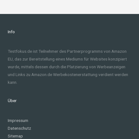
Info
Testfokus.de ist Teilnehmer des Partnerprogramms von Amazon
EU, das zur Bereitstellung eines Mediums für Websites konzipiert
wurde, mittels dessen durch die Platzierung von Werbeanzeigen
und Links zu Amazon.de Werbekostenerstattung verdient werden
kann.
Über
Impressum
Datenschutz
Sitemap