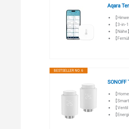
Aqara Tem
【Hinwei
【3-in-1
【Nähe】 
【Fernüb
BESTSELLER NO. 6
SONOFF T
【Home A
【Smart C
【Ventil 
【Energie