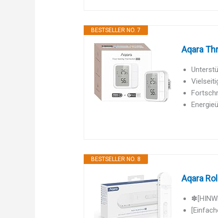
BESTSELLER NO. 7
Aqara Th
Unterst
Vielseit
Fortschr
Energie
BESTSELLER NO. 8
Aqara Rol
✽[HINWEI
[Einfach