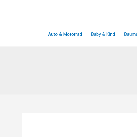
Zum
Inhalt
springen
Auto & Motorrad
Baby & Kind
Bauma