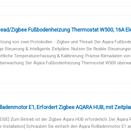
read/Zigbee Fußbodenheizung Thermostat W500, 16A Elek
ützung von zwei Protokollen - Zigbee und Thread: Der Aqara Fußbod
ige Steuerung & Intelligente Zeitpläne: Nutzen Sie flexible Steuerungs
ittliche Temperaturerfassung & Kalibrierung: Präzise Klimadaten von 
überwachung: Der Aqara Fußbodenheizung Thermostat W500 überwach
lladenmotor E1, Erfordert Zigbee AQARA HUB, mit Zeitplan
SE] Zum Betrieb ist der Zigbee Aqara HUB erforderlich. Der Aqara R
e Installation] Schrauben Sie einfach den Aqara Rollladenmotor E1 an 