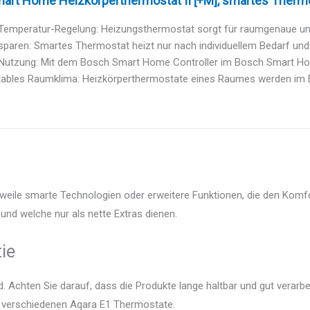
rt Home Heizkörperthermostat II [+M], smartes Thermost
emperatur-Regelung: Heizungsthermostat sorgt für raumgenaue und in
sparen: Smartes Thermostat heizt nur nach individuellem Bedarf und
e Nutzung: Mit dem Bosch Smart Home Controller im Bosch Smart Ho
ables Raumklima: Heizkörperthermostate eines Raumes werden im 
weile smarte Technologien oder erweitere Funktionen, die den Komfo
und welche nur als nette Extras dienen.
ie
 Achten Sie darauf, dass die Produkte lange haltbar und gut verarbei
er verschiedenen Aqara E1 Thermostate.