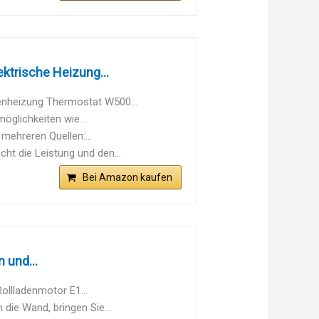
trische Heizung...
enheizung Thermostat W500...
möglichkeiten wie...
mehreren Quellen:...
t die Leistung und den...
Bei Amazon kaufen
 und...
ollladenmotor E1...
die Wand, bringen Sie...