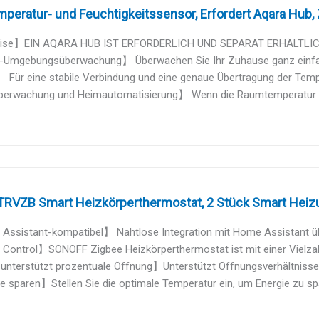
peratur- und Feuchtigkeitssensor, Erfordert Aqara Hub, Zi
se】EIN AQARA HUB IST ERFORDERLICH UND SEPARAT ERHÄLTLICH. 
-Umgebungsüberwachung】 Überwachen Sie Ihr Zuhause ganz einfach
Für eine stabile Verbindung und eine genaue Übertragung der Tempe
erwachung und Heimautomatisierung】 Wenn die Raumtemperatur ei
RVZB Smart Heizkörperthermostat, 2 Stück Smart Heizu
ssistant-kompatibel】 Nahtlose Integration mit Home Assistant üb
ontrol】SONOFF Zigbee Heizkörperthermostat ist mit einer Vielzahl v
unterstützt prozentuale Öffnung】Unterstützt Öffnungsverhältnisse v
 sparen】Stellen Sie die optimale Temperatur ein, um Energie zu sp