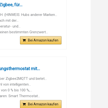
gbee, für...
(HINWEIS: Hubs anderer Marken...
 mit der...
ratur- und...
nen bestimmten Grenzwert...
Bei Amazon kaufen
ngsthermostat mit...
er Zigbee2MQTT und bietet...
on intelligenten...
on 0 % bis 100 %,...
aren. Smart Thermostat...
Bei Amazon kaufen