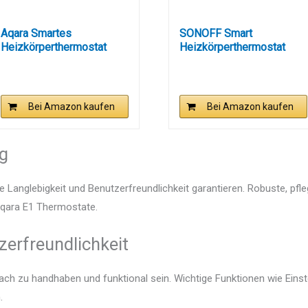
Aqara Smartes
SONOFF Smart
Heizkörperthermostat
Heizkörperthermostat
W600,...
TRVZB, Smart...
Bei Amazon kaufen
Bei Amazon kaufen
ng
e Langlebigkeit und Benutzerfreundlichkeit garantieren. Robuste, pfl
 Aqara E1 Thermostate.
zerfreundlichkeit
fach zu handhaben und funktional sein. Wichtige Funktionen wie Eins
.