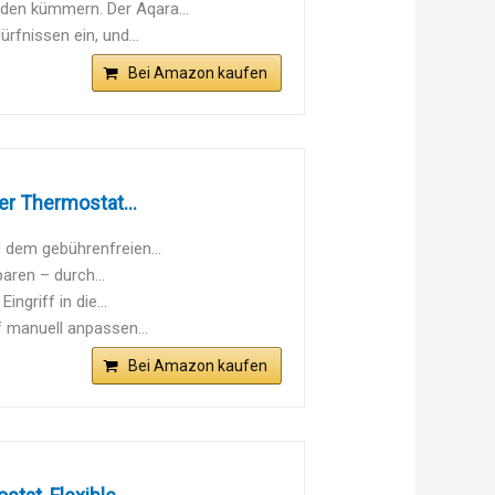
den kümmern. Der Aqara...
ürfnissen ein, und...
Bei Amazon kaufen
r Thermostat...
 dem gebührenfreien...
ren – durch...
griff in die...
f manuell anpassen...
Bei Amazon kaufen