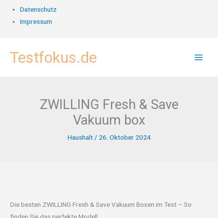
Datenschutz
Impressum
Zum
Testfokus.de
Inhalt
springen
ZWILLING Fresh & Save
Vakuum box
Haushalt
/
26. Oktober 2024
Die besten ZWILLING Fresh & Save Vakuum Boxen im Test – So
finden Sie das perfekte Modell