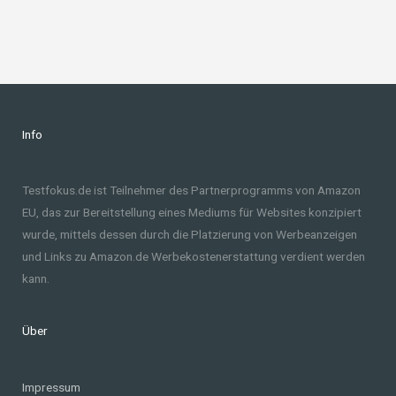
Info
Testfokus.de ist Teilnehmer des Partnerprogramms von Amazon
EU, das zur Bereitstellung eines Mediums für Websites konzipiert
wurde, mittels dessen durch die Platzierung von Werbeanzeigen
und Links zu Amazon.de Werbekostenerstattung verdient werden
kann.
Über
Impressum