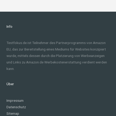
Info
Testfokus.de ist Teilnehmer des Partnerprogramms von Amazon
EU, das zur Bereitstellung eines Mediums für Websites konzipiert
wurde, mittels dessen durch die Platzierung von Werbeanzeigen
und Links zu Amazon.de Werbekostenerstattung verdient werden
kann.
Über
Impressum
Datenschutz
Sitemap