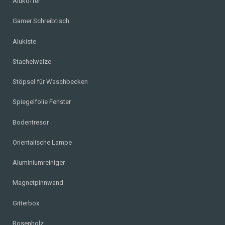
Alukoffer
Gamer Schreibtisch
Alukiste
Stachelwalze
Stöpsel für Waschbecken
Spiegelfolie Fenster
Bodentresor
Orientalische Lampe
Aluminiumreiniger
Magnetpinnwand
Gitterbox
Rosenholz