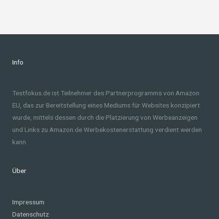
Info
Testfokus.de ist Teilnehmer des Partnerprogramms von Amazon
EU, das zur Bereitstellung eines Mediums für Websites konzipiert
wurde, mittels dessen durch die Platzierung von Werbeanzeigen
und Links zu Amazon.de Werbekostenerstattung verdient werden
kann.
Über
Impressum
Datenschutz