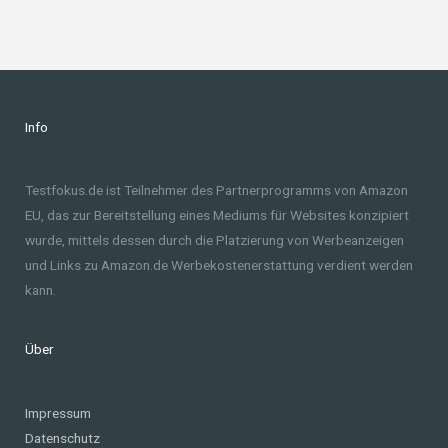
Info
Testfokus.de ist Teilnehmer des Partnerprogramms von Amazon
EU, das zur Bereitstellung eines Mediums für Websites konzipiert
wurde, mittels dessen durch die Platzierung von Werbeanzeigen
und Links zu Amazon.de Werbekostenerstattung verdient werden
kann.
Über
Impressum
Datenschutz