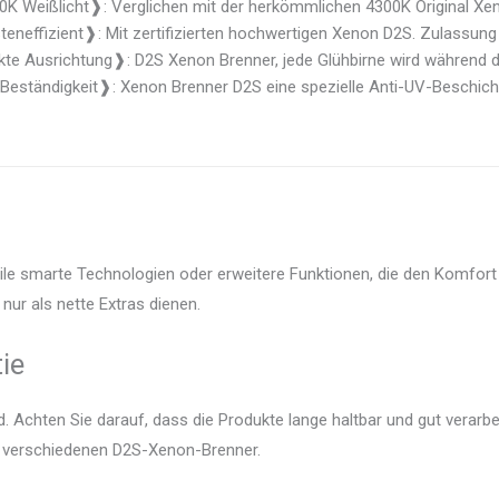
 Weißlicht❱: Verglichen mit der herkömmlichen 4300K Original Xeno
neffizient❱: Mit zertifizierten hochwertigen Xenon D2S. Zulassung i
te Ausrichtung❱: D2S Xenon Brenner, jede Glühbirne wird während de
eständigkeit❱: Xenon Brenner D2S eine spezielle Anti-UV-Beschicht
ile smarte Technologien oder erweitere Funktionen, die den Komfort 
nur als nette Extras dienen.
ie
 Achten Sie darauf, dass die Produkte lange haltbar und gut verarbei
er verschiedenen D2S-Xenon-Brenner.