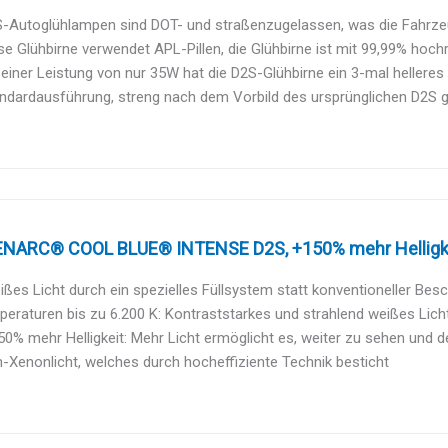
-Autoglühlampen sind DOT- und straßenzugelassen, was die Fahrzeugi
se Glühbirne verwendet APL-Pillen, die Glühbirne ist mit 99,99% hoc
 einer Leistung von nur 35W hat die D2S-Glühbirne ein 3-mal helleres L
ndardausführung, streng nach dem Vorbild des ursprünglichen D2S ge
NARC® COOL BLUE® INTENSE D2S, +150% mehr Helligkeit,
ißes Licht durch ein spezielles Füllsystem statt konventioneller Bes
eraturen bis zu 6.200 K: Kontraststarkes und strahlend weißes Licht f
50% mehr Helligkeit: Mehr Licht ermöglicht es, weiter zu sehen und de
-Xenonlicht, welches durch hocheffiziente Technik besticht