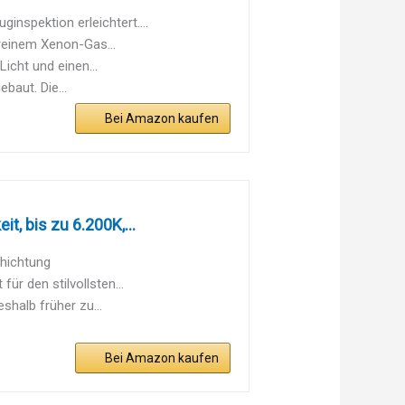
nspektion erleichtert....
hreinem Xenon-Gas...
icht und einen...
baut. Die...
Bei Amazon kaufen
 bis zu 6.200K,...
chichtung
ür den stilvollsten...
shalb früher zu...
Bei Amazon kaufen