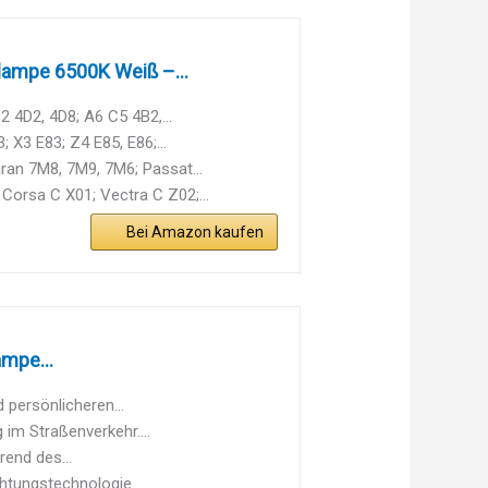
ampe 6500K Weiß –...
 4D2, 4D8; A6 C5 4B2,...
 X3 E83; Z4 E85, E86;...
ran 7M8, 7M9, 7M6; Passat...
Corsa C X01; Vectra C Z02;...
Bei Amazon kaufen
mpe...
persönlicheren...
im Straßenverkehr....
end des...
tungstechnologie...