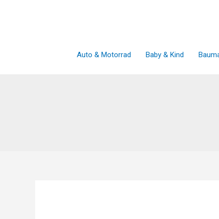
Zum
Inhalt
springen
Auto & Motorrad
Baby & Kind
Bauma