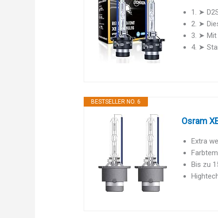
1. ➤ D2S
2. ➤ Die
3. ➤ Mit
4. ➤ Sta
BESTSELLER NO. 6
Osram XE
Extra we
Farbtemp
Bis zu 1
Hightech