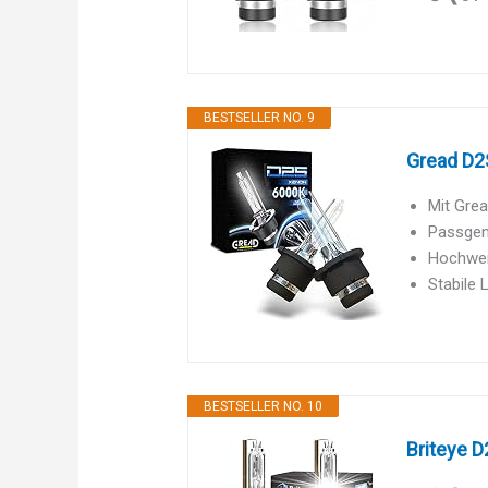
BESTSELLER NO. 9
Gread D2S
Mit Grea
Passgen
Hochwert
Stabile 
BESTSELLER NO. 10
Briteye 