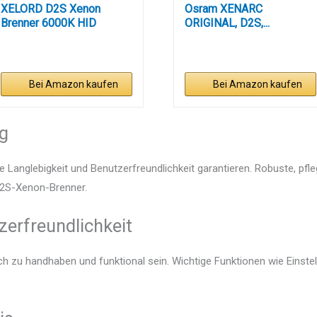
XELORD D2S Xenon
Osram XENARC
Brenner 6000K HID
ORIGINAL, D2S,...
Scheinwerfer...
Bei Amazon kaufen
Bei Amazon kaufen
ng
e Langlebigkeit und Benutzerfreundlichkeit garantieren. Robuste, pfl
 D2S-Xenon-Brenner.
zerfreundlichkeit
ch zu handhaben und funktional sein. Wichtige Funktionen wie Einst