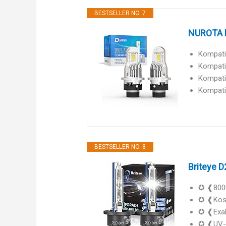
BESTSELLER NO. 7
NUROTA D
Kompatib
Kompatib
Kompatib
Kompatib
BESTSELLER NO. 8
Briteye D
✪ ❰8000
✪ ❰Koste
✪ ❰Exak
✪ ❰UV-B