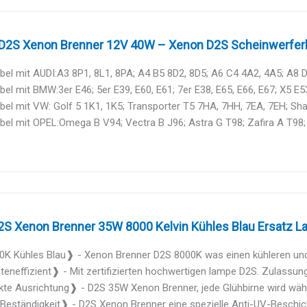
2S Xenon Brenner 12V 40W – Xenon D2S Scheinwerferl
el mit AUDI:A3 8P1, 8L1, 8PA; A4 B5 8D2, 8D5; A6 C4 4A2, 4A5; A8 D2
el mit BMW:3er E46; 5er E39, E60, E61; 7er E38, E65, E66, E67; X5 E53;
el mit VW: Golf 5 1K1, 1K5; Transporter T5 7HA, 7HH, 7EA, 7EH; Sha
el mit OPEL:Omega B V94; Vectra B J96; Astra G T98; Zafira A T98; 
2S Xenon Brenner 35W 8000 Kelvin Kühles Blau Ersatz La
K Kühles Blau❱ - Xenon Brenner D2S 8000K was einen kühleren und 
neffizient❱ - Mit zertifizierten hochwertigen lampe D2S. Zulassung 
te Ausrichtung❱ - D2S 35W Xenon Brenner, jede Glühbirne wird währ
eständigkeit❱ - D2S Xenon Brenner eine spezielle Anti-UV-Beschich