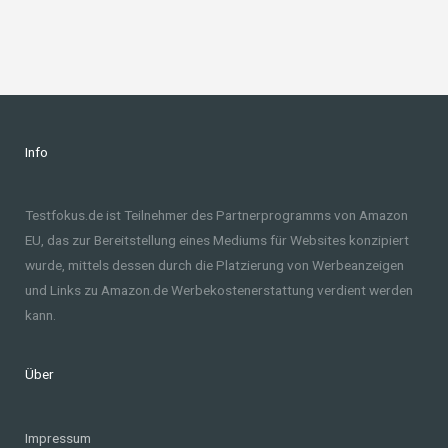
Info
Testfokus.de ist Teilnehmer des Partnerprogramms von Amazon
EU, das zur Bereitstellung eines Mediums für Websites konzipiert
wurde, mittels dessen durch die Platzierung von Werbeanzeigen
und Links zu Amazon.de Werbekostenerstattung verdient werden
kann.
Über
Impressum