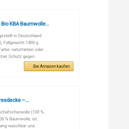
 Bio KBA Baumwolle...
gestellt in Deutschland
), Füllgewicht 1400 g
arbe: naturfarben oder...
cher Schutz gegen...
Bei Amazon kaufen
resdecke –...
chafschurwolle (100 %...
0 % Baumwolle, ist...
gang waschbar und...