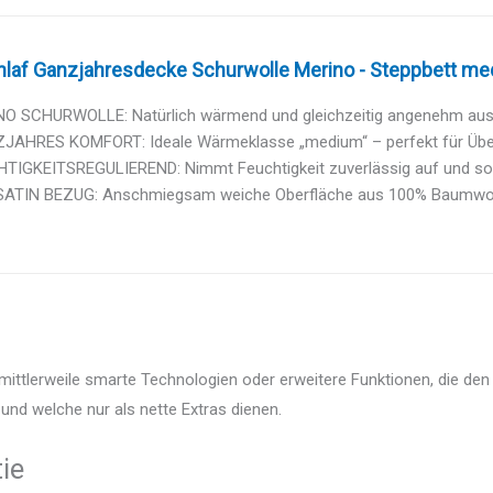
laf Ganzjahresdecke Schurwolle Merino - Steppbett med
O SCHURWOLLE: Natürlich wärmend und gleichzeitig angenehm ausgl
ZJAHRES KOMFORT: Ideale Wärmeklasse „medium“ – perfekt für Über
TIGKEITSREGULIEREND: Nimmt Feuchtigkeit zuverlässig auf und sorgt
SATIN BEZUG: Anschmiegsam weiche Oberfläche aus 100% Baumwolle
mittlerweile smarte Technologien oder erweitere Funktionen, die den
und welche nur als nette Extras dienen.
ie