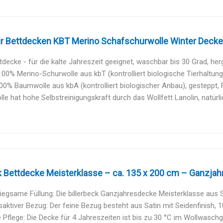
ur Bettdecken KBT Merino Schafschurwolle Winter Decke
decke - für die kalte Jahreszeit geeignet, waschbar bis 30 Grad, her
100% Merino-Schurwolle aus kbT (kontrolliert biologische Tierhaltung
0% Baumwolle aus kbA (kontrolliert biologischer Anbau), gesteppt, F
le hat hohe Selbstreinigungskraft durch das Wollfett Lanolin, natürli
k Bettdecke Meisterklasse – ca. 135 x 200 cm – Ganzjah
gsame Füllung: Die billerbeck Ganzjahresdecke Meisterklasse aus S
ktiver Bezug: Der feine Bezug besteht aus Satin mit Seidenfinish, 10
 Pflege: Die Decke für 4 Jahreszeiten ist bis zu 30 °C im Wollwasch