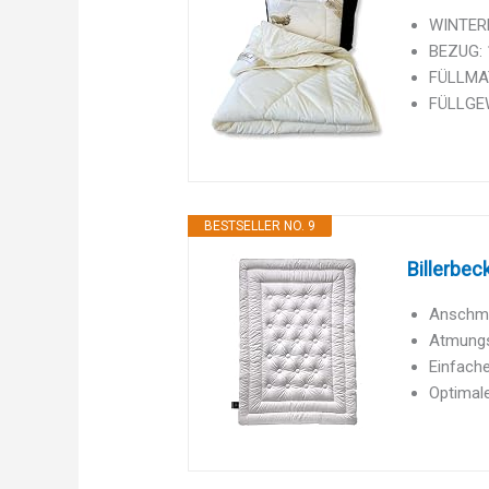
WINTERD
BEZUG: 
FÜLLMAT
FÜLLGE
BESTSELLER NO. 9
Billerbec
Anschmie
Atmungsa
Einfache
Optimale