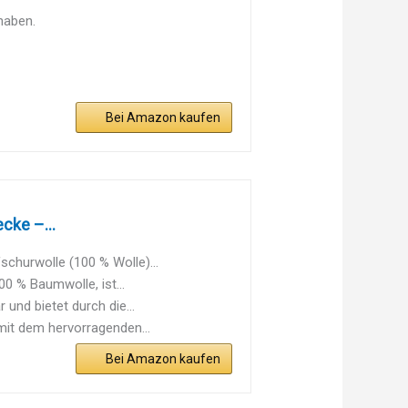
haben.
Bei Amazon kaufen
cke –...
churwolle (100 % Wolle)...
0 % Baumwolle, ist...
und bietet durch die...
mit dem hervorragenden...
Bei Amazon kaufen