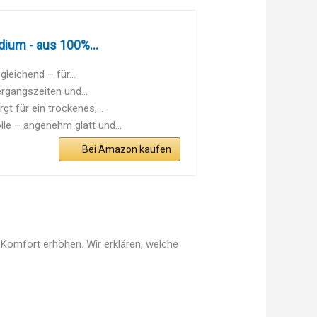
ium - aus 100%...
eichend – für...
gangszeiten und...
 für ein trockenes,...
 – angenehm glatt und...
Bei Amazon kaufen
 Komfort erhöhen. Wir erklären, welche