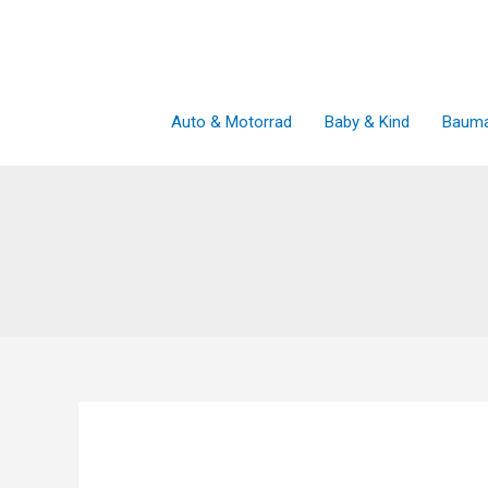
Zum
Inhalt
springen
Auto & Motorrad
Baby & Kind
Bauma