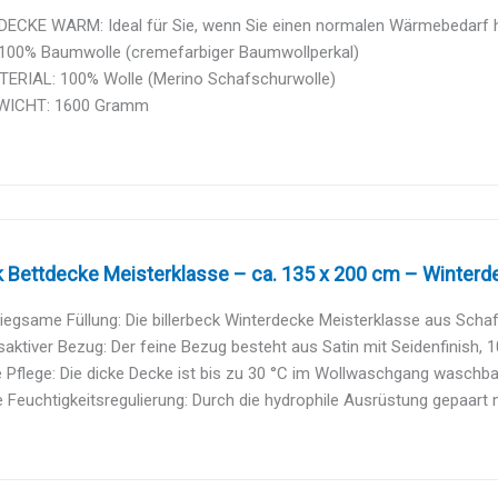
ECKE WARM: Ideal für Sie, wenn Sie einen normalen Wärmebedarf 
100% Baumwolle (cremefarbiger Baumwollperkal)
ERIAL: 100% Wolle (Merino Schafschurwolle)
WICHT: 1600 Gramm
k Bettdecke Meisterklasse – ca. 135 x 200 cm – Winterde
gsame Füllung: Die billerbeck Winterdecke Meisterklasse aus Schafs
ktiver Bezug: Der feine Bezug besteht aus Satin mit Seidenfinish, 10
 Pflege: Die dicke Decke ist bis zu 30 °C im Wollwaschgang waschbar 
 Feuchtigkeitsregulierung: Durch die hydrophile Ausrüstung gepaart 