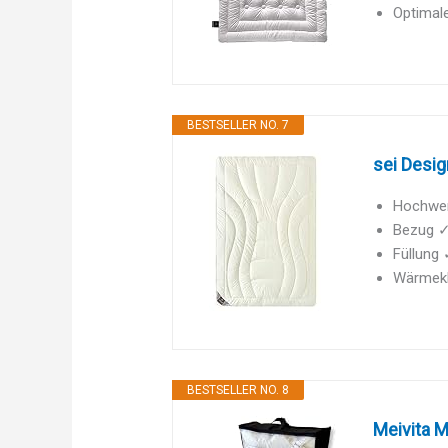
Optimale
BESTSELLER NO. 7
sei Desi
Hochwert
Bezug ✓
Füllung 
Wärmekla
BESTSELLER NO. 8
Meivita M