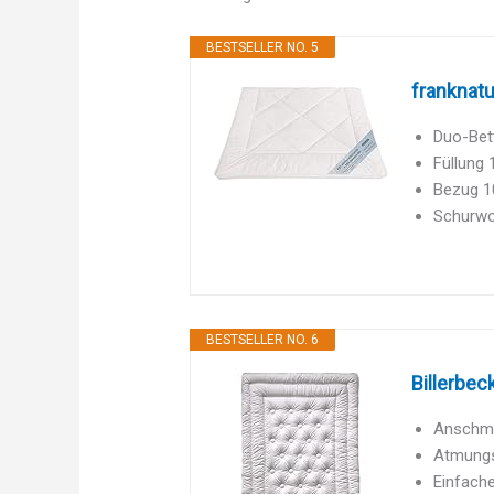
BESTSELLER NO. 5
franknat
Duo-Bett
Füllung 
Bezug 10
Schurwol
BESTSELLER NO. 6
Billerbec
Anschmie
Atmungsa
Einfache