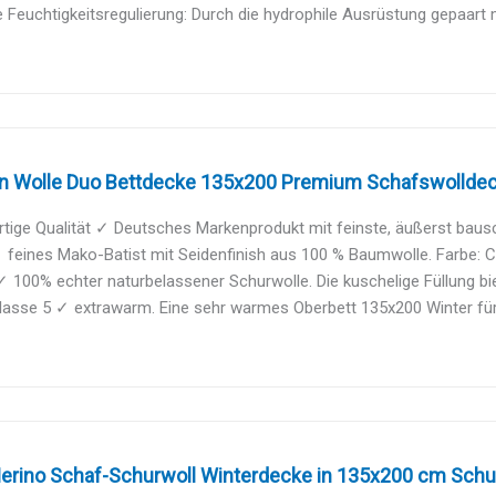
 Feuchtigkeitsregulierung: Durch die hydrophile Ausrüstung gepaart 
gn Wolle Duo Bettdecke 135x200 Premium Schafswolldeck
ige Qualität ✓ Deutsches Markenprodukt mit feinste, äußerst bausch
 feines Mako-Batist mit Seidenfinish aus 100 % Baumwolle. Farbe: 
✓ 100% echter naturbelassener Schurwolle. Die kuschelige Füllung bie
sse 5 ✓ extrawarm. Eine sehr warmes Oberbett 135x200 Winter für k
erino Schaf-Schurwoll Winterdecke in 135x200 cm Schurw