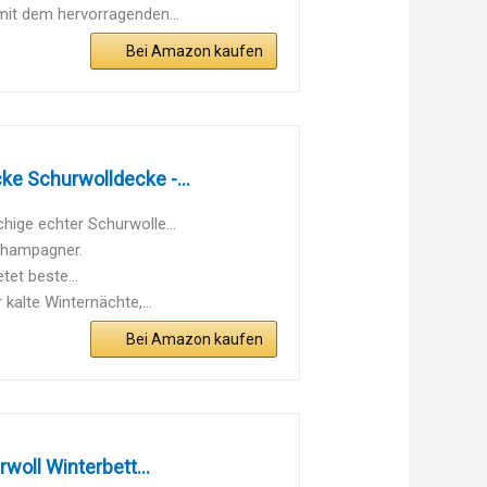
mit dem hervorragenden...
Bei Amazon kaufen
e Schurwolldecke -...
ige echter Schurwolle...
Champagner.
tet beste...
alte Winternächte,...
Bei Amazon kaufen
oll Winterbett...