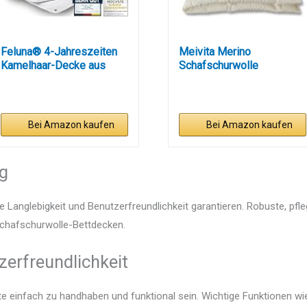
Feluna® 4-Jahreszeiten
Meivita Merino
Kamelhaar-Decke aus
Schafschurwolle
100%...
Ganzjahresdecke...
Bei Amazon kaufen
Bei Amazon kaufen
ng
e Langlebigkeit und Benutzerfreundlichkeit garantieren. Robuste, pfl
 Schafschurwolle-Bettdecken.
zerfreundlichkeit
e einfach zu handhaben und funktional sein. Wichtige Funktionen wie