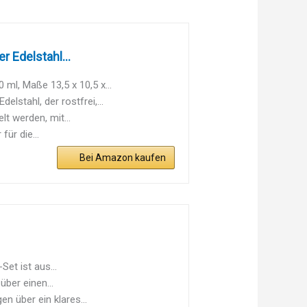
 Edelstahl...
l, Maße 13,5 x 10,5 x...
lstahl, der rostfrei,...
t werden, mit...
ür die...
Bei Amazon kaufen
t ist aus...
ber einen...
 über ein klares...