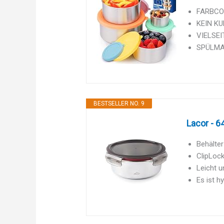
FARBCODE
KEIN KU
VIELSEIT
SPÜLMASC
BESTSELLER NO. 9
Lacor - 6
Behälter
ClipLock
Leicht u
Es ist h