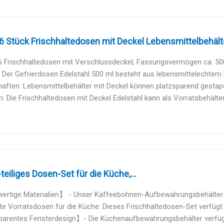
 Stück Frischhaltedosen mit Deckel Lebensmittelbehälter
 Frischhaltedosen mit Verschlussdeckel, Fassungsvermögen ca. 500 m
: Der Gefrierdosen Edelstahl 500 ml besteht aus lebensmittelechtem Ede
aften: Lebensmittelbehälter mit Deckel können platzsparend gestapel
h: Die Frischhaltedosen mit Deckel Edelstahl kann als Vorratsbehälter f
teiliges Dosen-Set für die Küche,...
rtige Materialien】 - Unser Kaffeebohnen-Aufbewahrungsbehälter-Se
te Vorratsdosen für die Küche: Dieses Frischhaltedosen-Set verfügt ü
arentes Fensterdesign】- Die Küchenaufbewahrungsbehälter verfügen