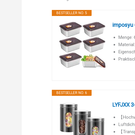
BESTSELLER NO. 5
imposyu 6
Menge: 6
Material
Eigensch
Praktisc
BESTSELLER NO. 6
LYFJXX 3-
【Hochwe
Luftdich
【Transp