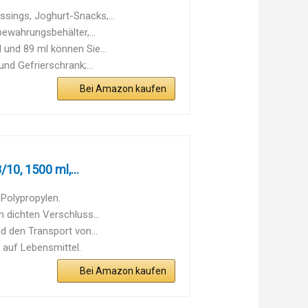
sings, Joghurt-Snacks,...
ewahrungsbehälter,...
 und 89 ml können Sie...
d Gefrierschrank;...
Bei Amazon kaufen
10, 1500 ml,...
 Polypropylen.
 dichten Verschluss...
d den Transport von...
 auf Lebensmittel.
Bei Amazon kaufen