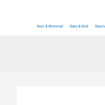
Zum
Inhalt
springen
Auto & Motorrad
Baby & Kind
Bauma