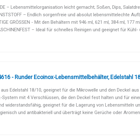
 – Lebensmittelorganisation leicht gemacht; Soßen, Dips, Salatdres
NSTSTOFF – Endlich sorgenfreie und absolut lebensmittelechte Aufb
IGE GRÖSSEN - Mit den Behältern mit 946 ml, 621 ml, 384 ml, 177 ml
HINENFEST – Ideal für schnelles Reinigen und geeignet für Kühl- un
4616 - Runder Ecoinox-Lebensmittelbehälter, Edelstahl 18/
 aus Edelstahl 18/10, geeignet für die Mikrowelle und den Deckel aus
-System mit 4 Verschlüssen, die den Deckel fest halten und für einen
nd widerstandsfähig, geeignet für die Lagerung von Lebensmitteln un
ygienisch und antibakteriell und überträgt keine Gerüche oder Aromen