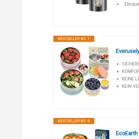
【Bequem
BESTSELLER NO. 7
Everusely 
SICHERH
KOMFORT 
KEINE L
KEIN VE
BESTSELLER NO. 8
EcoEarth 