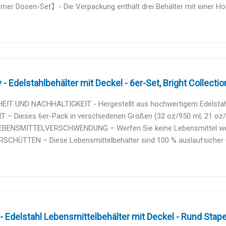
er Dosen-Set】- Die Verpackung enthält drei Behälter mit einer Höh
- Edelstahlbehälter mit Deckel - 6er-Set, Bright Collection 
EIT UND NACHHALTIGKEIT - Hergestellt aus hochwertigem Edelstahl
– Dieses 6er-Pack in verschiedenen Größen (32 oz/950 ml, 21 oz/65
EBENSMITTELVERSCHWENDUNG – Werfen Sie keine Lebensmittel weg, 
RSCHÜTTEN – Diese Lebensmittelbehälter sind 100 % auslaufsicher u
- Edelstahl Lebensmittelbehälter mit Deckel - Rund Stapel