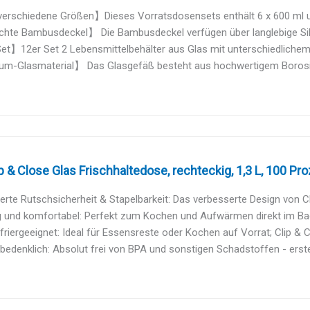
erschiedene Größen】Dieses Vorratsdosensets enthält 6 x 600 ml un
hte Bambusdeckel】 Die Bambusdeckel verfügen über langlebige Siliko
t】12er Set 2 Lebensmittelbehälter aus Glas mit unterschiedlichem V
m-Glasmaterial】 Das Glasgefäß besteht aus hochwertigem Borosilik
 & Close Glas Frischhaltedose, rechteckig, 1,3 L, 100 Proze
rte Rutschsicherheit & Stapelbarkeit: Das verbesserte Design von Cli
ig und komfortabel: Perfekt zum Kochen und Aufwärmen direkt im Back
riergeeignet: Ideal für Essensreste oder Kochen auf Vorrat; Clip & Cl
edenklich: Absolut frei von BPA und sonstigen Schadstoffen - erster z