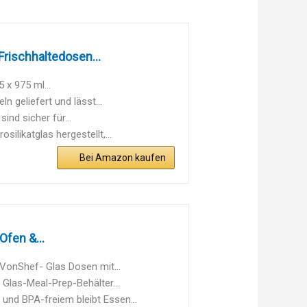
rischhaltedosen...
 x 975 ml...
n geliefert und lässt...
ind sicher für...
likatglas hergestellt,...
Bei Amazon kaufen
fen &...
onShef- Glas Dosen mit...
las-Meal-Prep-Behälter...
und BPA-freiem bleibt Essen...