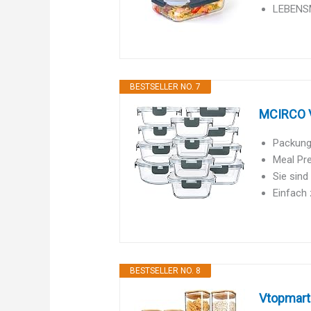
LEBENSM
BESTSELLER NO. 7
MCIRCO Vo
Packung 
Meal Pre
Sie sind
Einfach 
BESTSELLER NO. 8
Vtopmart 