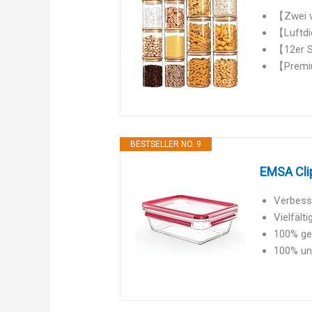
【Zwei v
【Luftdic
【12er Se
【Premiu
BESTSELLER NO. 9
EMSA Clip
Verbesse
Vielfält
100% gef
100% unb