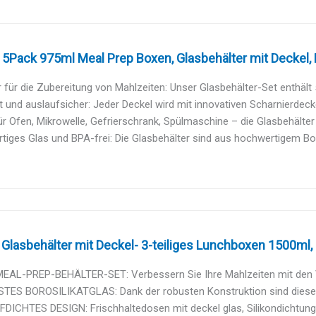
5Pack 975ml Meal Prep Boxen, Glasbehälter mit Deckel, F
 für die Zubereitung von Mahlzeiten: Unser Glasbehälter-Set enthält 5
t und auslaufsicher: Jeder Deckel wird mit innovativen Scharnierdeckel
ür Ofen, Mikrowelle, Gefrierschrank, Spülmaschine – die Glasbehälter s
iges Glas und BPA-frei: Die Glasbehälter sind aus hochwertigem Borosi
lasbehälter mit Deckel- 3-teiliges Lunchboxen 1500ml, O
MEAL-PREP-BEHÄLTER-SET: Verbessern Sie Ihre Mahlzeiten mit den V
TES BOROSILIKATGLAS: Dank der robusten Konstruktion sind diese G
ICHTES DESIGN: Frischhaltedosen mit deckel glas, Silikondichtung 