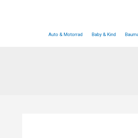
Zum
Inhalt
springen
Auto & Motorrad
Baby & Kind
Bauma