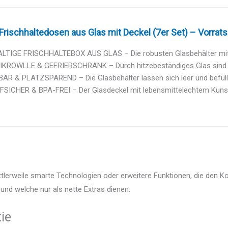
rischhaltedosen aus Glas mit Deckel (7er Set) – Vorrats
TIGE FRISCHHALTEBOX AUS GLAS – Die robusten Glasbehälter mit D
IKROWLLE & GEFRIERSCHRANK – Durch hitzebeständiges Glas sind di
R & PLATZSPAREND – Die Glasbehälter lassen sich leer und befüllt s
SICHER & BPA-FREI – Der Glasdeckel mit lebensmittelechtem Kunst
ttlerweile smarte Technologien oder erweitere Funktionen, die den K
und welche nur als nette Extras dienen.
ie