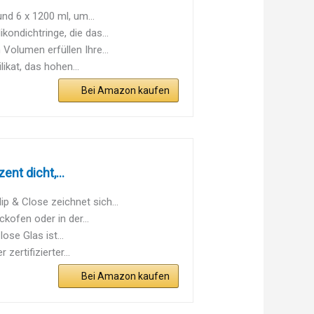
d 6 x 1200 ml, um...
ndichtringe, die das...
olumen erfüllen Ihre...
at, das hohen...
Bei Amazon kaufen
nt dicht,...
p & Close zeichnet sich...
ofen oder in der...
ose Glas ist...
ertifizierter...
Bei Amazon kaufen