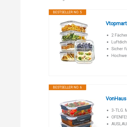
BESTSELLER NO. 5
Vtopmart 
2 Fächer
Luftdich
Sicher f
Hochwert
BESTSELLER NO. 6
VonHaus G
3-TLG. 
OFENFES
AUSLAUFD