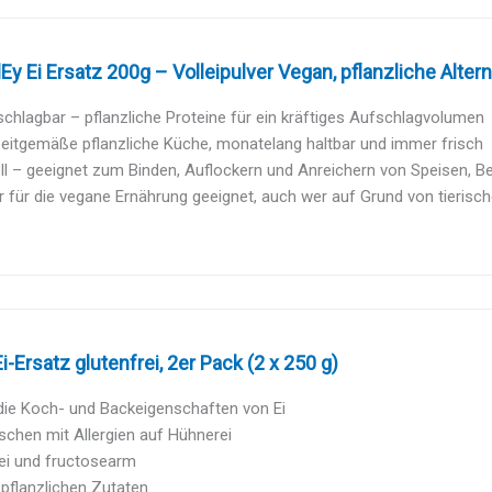
Ey Ei Ersatz 200g – Volleipulver Vegan, pflanzliche Altern
schlagbar – pflanzliche Proteine für ein kräftiges Aufschlagvolumen
zeitgemäße pflanzliche Küche, monatelang haltbar und immer frisch
ll – geeignet zum Binden, Auflockern und Anreichern von Speisen, Bei
r für die vegane Ernährung geeignet, auch wer auf Grund von tierische
i-Ersatz glutenfrei, 2er Pack (2 x 250 g)
die Koch- und Backeigenschaften von Ei
chen mit Allergien auf Hühnerei
rei und fructosearm
 pflanzlichen Zutaten