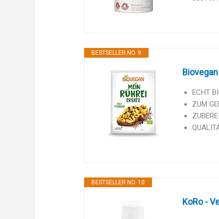
BESTSELLER NO. 9
Biovegan 
ECHT BIO
ZUM GENI
ZUBEREI
QUALITÄ
BESTSELLER NO. 10
KoRo - Ve