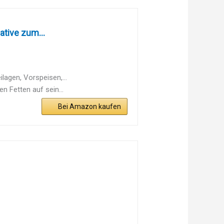
ative zum...
lagen, Vorspeisen,...
n Fetten auf sein...
Bei Amazon kaufen