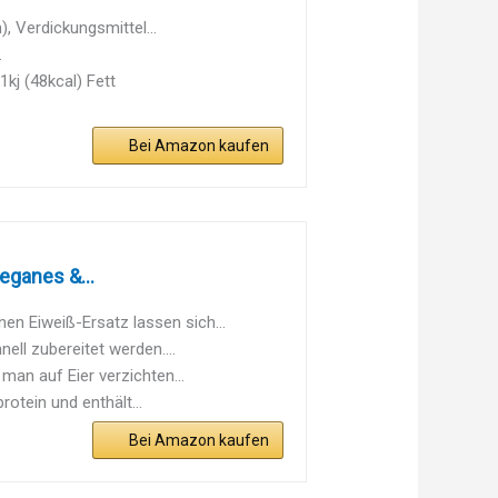
, Verdickungsmittel...
.
kj (48kcal) Fett
Bei Amazon kaufen
eganes &...
Eiweiß-Ersatz lassen sich...
l zubereitet werden....
an auf Eier verzichten...
otein und enthält...
Bei Amazon kaufen