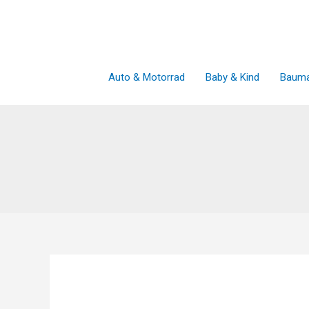
Zum
Inhalt
springen
Auto & Motorrad
Baby & Kind
Bauma