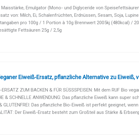
 Maisstärke, Emulgator (Mono- und Diglyceride von Speisefettsäuren)
atz von: Milch, Ei, Schalenfrüchten, Erdnüssen, Sesam, Soja, Lupine
angaben pro 100g / 1 Portion à 10g Brennwert 2005kj (480kcal) / 201
sättigte Fettsäuren 25g / 2,5g
eganer Eiweiß-Ersatz, pflanzliche Alternative zu Eiweiß, v
-ERSATZ ZUM BACKEN & FÜR SÜSSSPEISEN: Mit dem RUF Bio veganen 
E & SCHNELLE ANWENDUNG: Das pflanzliche Eiweiß kann super schnel
GLUTENFREI: Das pflanzliche Bio-Eiweiß ist perfekt geeignet, wenn m
ITÄT: Der Eiweiß-Ersatz besteht zum Großteil aus Stärke & Erbsenpr