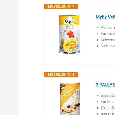
BESTSELLER NO. 7
MyEy Voll
Voll auf
Für die 
Universe
Nicht nu
BESTSELLER NO. 8
3 PAULY E
Ersetzt 
Für Mens
Glutenf
aus rein