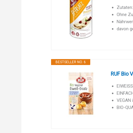
Zutaten:
Ohne Zus
Nährwert
davon ge
BESTSELLER NO. 6
RUF Bio V
EIWEISS
EINFACH
VEGAN & 
BIO-QUAL