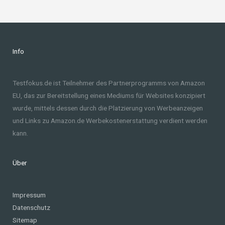
Info
Testfokus.de ist Teilnehmer des Partnerprogramms von Amazon
EU, das zur Bereitstellung eines Mediums für Websites konzipiert
wurde, mittels dessen durch die Platzierung von Werbeanzeigen
und Links zu Amazon.de Werbekostenerstattung verdient werden
kann.
Über
Impressum
Datenschutz
Sitemap