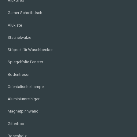
Alukoffer
Gamer Schreibtisch
Alukiste
Stachelwalze
Stöpsel für Waschbecken
Spiegelfolie Fenster
Bodentresor
Orientalische Lampe
Aluminiumreiniger
Magnetpinnwand
Gitterbox
Rosenholz