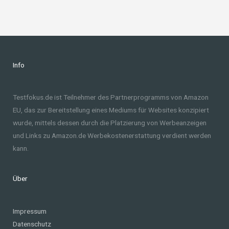
Info
Testfokus.de ist Teilnehmer des Partnerprogramms von Amazon
EU, das zur Bereitstellung eines Mediums für Websites konzipiert
wurde, mittels dessen durch die Platzierung von Werbeanzeigen
und Links zu Amazon.de Werbekostenerstattung verdient werden
kann.
Über
Impressum
Datenschutz