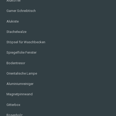
Alukoffer
Gamer Schreibtisch
Alukiste
Stachelwalze
Stöpsel für Waschbecken
Spiegelfolie Fenster
Bodentresor
Orientalische Lampe
Aluminiumreiniger
Magnetpinnwand
Gitterbox
Rosenholz