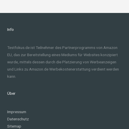
Info
Testfokus.de ist Teilnehmer des Partnerprogramms von Amazon
EU, das zur Bereitstellung eines Mediums für Websites konzipiert
wurde, mittels dessen durch die Platzierung von Werbeanzeigen
und Links zu Amazon.de Werbekostenerstattung verdient werden
kann.
Über
Impressum
Datenschutz
Sitemap