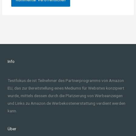
Info
Testfokus.de ist Teilnehmer des Partnerprogramms von Amazon
EU, das zur Bereitstellung eines Mediums für Websites konzipiert
wurde, mittels dessen durch die Platzierung von Werbeanzeigen
und Links zu Amazon.de Werbekostenerstattung verdient werden
kann.
Über