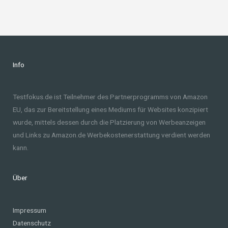
Info
Testfokus.de ist Teilnehmer des Partnerprogramms von Amazon
EU, das zur Bereitstellung eines Mediums für Websites konzipiert
wurde, mittels dessen durch die Platzierung von Werbeanzeigen
und Links zu Amazon.de Werbekostenerstattung verdient werden
kann.
Über
Impressum
Datenschutz