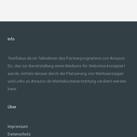
Info
Testfokus.de ist Teilnehmer des Partnerprogramms von Amazon
EU, das zur Bereitstellung eines Mediums für Websites konzipiert
wurde, mittels dessen durch die Platzierung von Werbeanzeigen
und Links zu Amazon.de Werbekostenerstattung verdient werden
kann.
Über
Impressum
Datenschutz