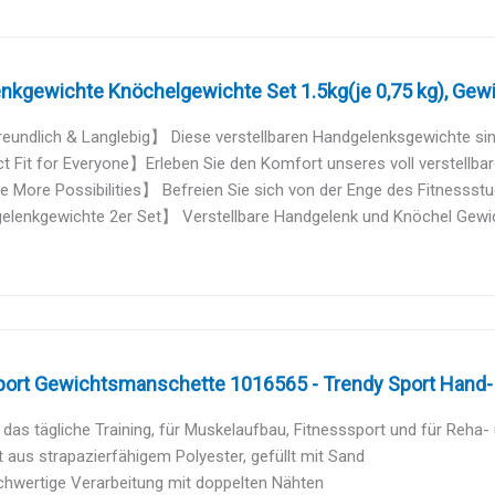
nkgewichte Knöchelgewichte Set 1.5kg(je 0,75 kg), Gew
undlich & Langlebig】 Diese verstellbaren Handgelenksgewichte sind 
 Fit for Everyone】Erleben Sie den Komfort unseres voll verstellbare
 More Possibilities】 Befreien Sie sich von der Enge des Fitnessstudi
lenkgewichte 2er Set】 Verstellbare Handgelenk und Knöchel Gewicht
port Gewichtsmanschette 1016565 - Trendy Sport Hand- 
r das tägliche Training, für Muskelaufbau, Fitnesssport und für Reha- 
t aus strapazierfähigem Polyester, gefüllt mit Sand
chwertige Verarbeitung mit doppelten Nähten