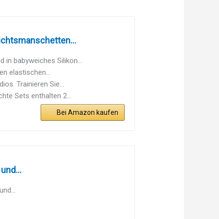
ichtsmanschetten...
in babyweiches Silikon...
n elastischen...
os. Trainieren Sie...
e Sets enthalten 2...
Bei Amazon kaufen
und...
und...