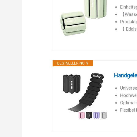
Einheits
【Wasser
Produktp
【 Edelst
BESTSELLER NO. 9
Handgelen
Universe
Hochwert
Optimale
Flexibel