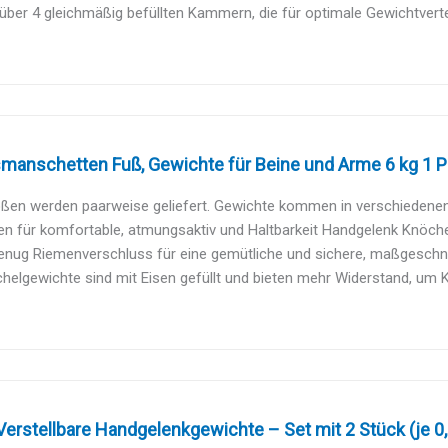
über 4 gleichmäßig befüllten Kammern, die für optimale Gewichtvert
anschetten Fuß, Gewichte für Beine und Arme 6 kg 1 Paa
ößen werden paarweise geliefert. Gewichte kommen in verschiedenen 
n für komfortable, atmungsaktiv und Haltbarkeit Handgelenk Knöchel
nug Riemenverschluss für eine gemütliche und sichere, maßgeschnei
helgewichte sind mit Eisen gefüllt und bieten mehr Widerstand, um Kraf
erstellbare Handgelenkgewichte – Set mit 2 Stück (je 0,9 