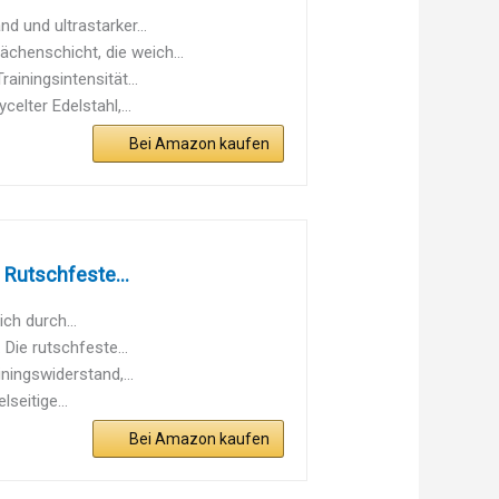
 und ultrastarker...
henschicht, die weich...
ainingsintensität...
elter Edelstahl,...
Bei Amazon kaufen
 Rutschfeste...
ch durch...
 Die rutschfeste...
ningswiderstand,...
seitige...
Bei Amazon kaufen