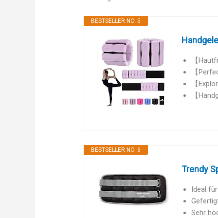
BESTSELLER NO. 5
Handgele
【Hautfre
【Perfect
【Explore
【Handge
BESTSELLER NO. 6
Trendy S
Ideal fü
Gefertig
Sehr ho