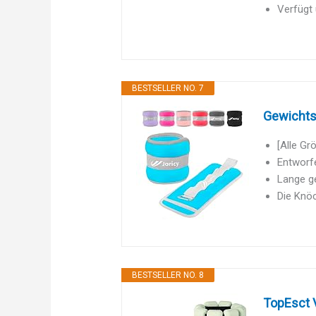
Verfügt 
BESTSELLER NO. 7
Gewichtsm
[Alle Gr
Entworfe
Lange ge
Die Knöc
BESTSELLER NO. 8
TopEsct V