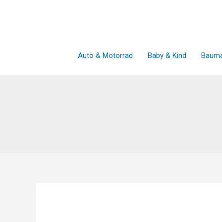
Zum
Inhalt
springen
Auto & Motorrad
Baby & Kind
Bauma