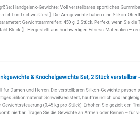
größe: Handgelenk-Gewichte: Voll verstellbares sportliches Gummiband
dicht und schweißfest】Die Armgewichte haben eine Silikon-Oberfläc
arameter: Gewichtsarmreifen: 450 g, 2 Stück. Perfekt, wenn Sie die Tr
ahl-Block 】 Hergestellt aus hochwertigen Fitness-Materialien – recyc
kgewichte & Knöchelgewichte Set, 2 Stück verstellbar -
ll für Damen und Herren:​​ Die verstellbaren Silikon-Gewichte passen si
iges Silikonmaterial:​​ Schweißresistent, hautfreundlich und langlebig.
 Gewichtssteuerung (0,45 kg pro Stück):​​ Erhöhen Sie gezielt den Trai
 kombinierbar:​​ Tragen Sie die Gewichte an Armen oder Beinen – für viel