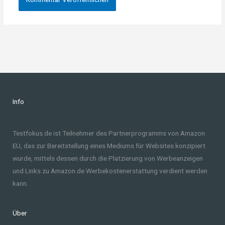
Info
Testfokus.de ist Teilnehmer des Partnerprogramms von Amazon
EU, das zur Bereitstellung eines Mediums für Websites konzipiert
wurde, mittels dessen durch die Platzierung von Werbeanzeigen
und Links zu Amazon.de Werbekostenerstattung verdient werden
kann.
Über