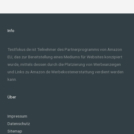
Info
Testfokus.de ist Teilnehmer des Partnerprogramms von Amazon
EU, das zur Bereitstellung eines Mediums für Websites konzipiert
wurde, mittels dessen durch die Platzierung von Werbeanzeigen
und Links zu Amazon.de Werbekostenerstattung verdient werden
kann.
Über
Impressum
Datenschutz
Sitemap