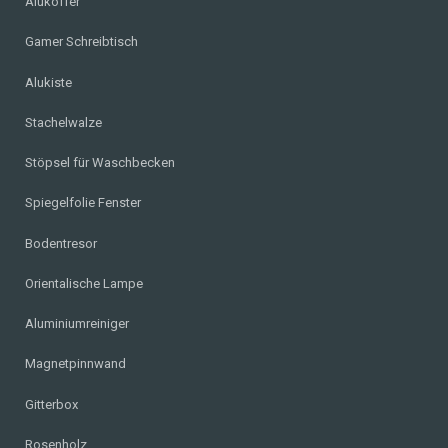
Alukoffer
Gamer Schreibtisch
Alukiste
Stachelwalze
Stöpsel für Waschbecken
Spiegelfolie Fenster
Bodentresor
Orientalische Lampe
Aluminiumreiniger
Magnetpinnwand
Gitterbox
Rosenholz