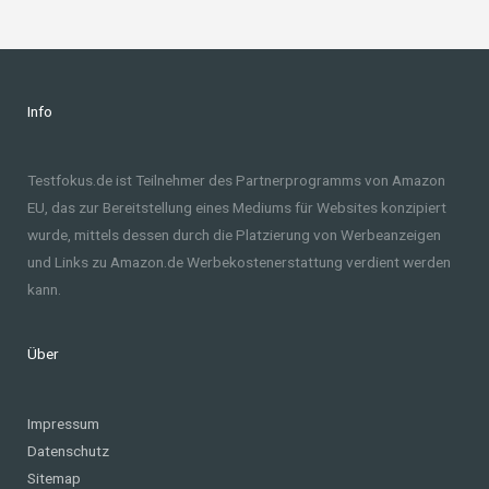
Info
Testfokus.de ist Teilnehmer des Partnerprogramms von Amazon
EU, das zur Bereitstellung eines Mediums für Websites konzipiert
wurde, mittels dessen durch die Platzierung von Werbeanzeigen
und Links zu Amazon.de Werbekostenerstattung verdient werden
kann.
Über
Impressum
Datenschutz
Sitemap