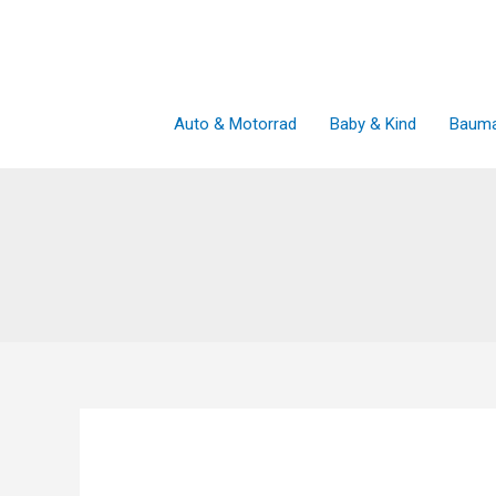
Zum
Inhalt
springen
Auto & Motorrad
Baby & Kind
Bauma