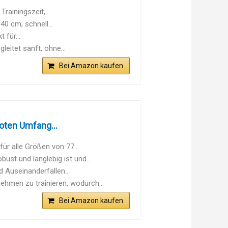
rainingszeit,...
0 cm, schnell...
 für...
eitet sanft, ohne...
Bei Amazon kaufen
oten Umfang...
r alle Größen von 77...
ust und langlebig ist und...
 Auseinanderfallen...
hmen zu trainieren, wodurch...
Bei Amazon kaufen