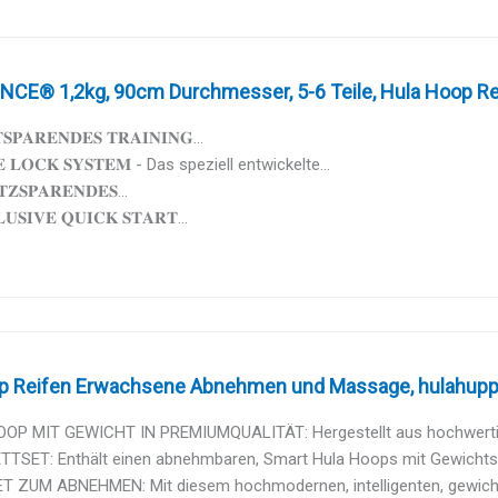
CE® 1,2kg, 90cm Durchmesser, 5-6 Teile, Hula Hoop Reif
𝐓𝐒𝐏𝐀𝐑𝐄𝐍𝐃𝐄𝐒 𝐓𝐑𝐀𝐈𝐍𝐈𝐍𝐆...
𝐅𝐄 𝐋𝐎𝐂𝐊 𝐒𝐘𝐒𝐓𝐄𝐌 - Das speziell entwickelte...
𝐓𝐙𝐒𝐏𝐀𝐑𝐄𝐍𝐃𝐄𝐒...
𝐋𝐔𝐒𝐈𝐕𝐄 𝐐𝐔𝐈𝐂𝐊 𝐒𝐓𝐀𝐑𝐓...
p Reifen Erwachsene Abnehmen und Massage, hulahupp
OP MIT GEWICHT IN PREMIUMQUALITÄT: Hergestellt aus hochwertig
TSET: Enthält einen abnehmbaren, Smart Hula Hoops mit Gewichtsball
T ZUM ABNEHMEN: Mit diesem hochmodernen, intelligenten, gewicht