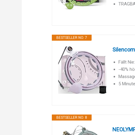
TRAGBAR
BESTSELLER NO. 7
Silencomf
Fällt Ni
-40% hör
Massage
5 Minute
BESTSELLER NO. 8
NEOLYMP 