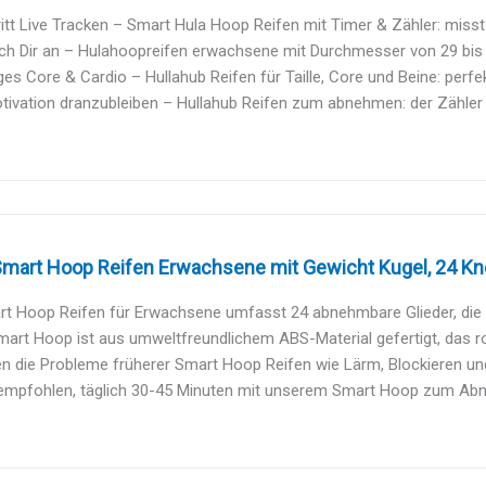
itt Live Tracken – Smart Hula Hoop Reifen mit Timer & Zähler: misst T
ch Dir an – Hulahoopreifen erwachsene mit Durchmesser von 29 bis 4
iges Core & Cardio – Hullahub Reifen für Taille, Core und Beine: perfekt
ivation dranzubleiben – Hullahub Reifen zum abnehmen: der Zähler gl
Smart Hoop Reifen Erwachsene mit Gewicht Kugel, 24 Kn
t Hoop Reifen für Erwachsene umfasst 24 abnehmbare Glieder, die fü
art Hoop ist aus umweltfreundlichem ABS-Material gefertigt, das rob
n die Probleme früherer Smart Hoop Reifen wie Lärm, Blockieren und
 empfohlen, täglich 30-45 Minuten mit unserem Smart Hoop zum Abne