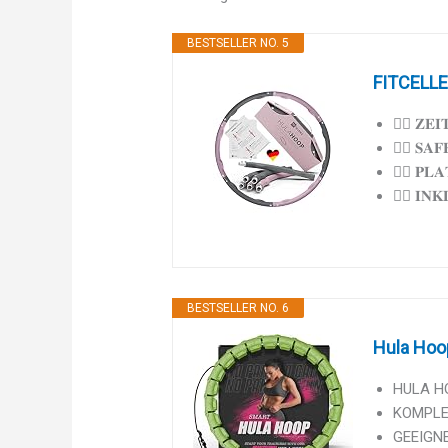
BESTSELLER NO. 5
FITCELLEN
🤸‍♀️ 𝐙𝐄𝐈
🤸‍♀️ 𝐒𝐀
🤸‍♀️ 𝐏𝐋
🤸‍♀️ 𝐈𝐍𝐊
BESTSELLER NO. 6
Hula Hoo
HULA HO
KOMPLET
GEEIGNE