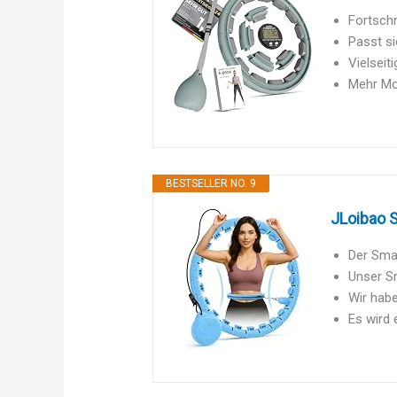
Fortschr
Passt si
Vielseit
Mehr Mot
BESTSELLER NO. 9
JLoibao 
Der Smar
Unser Sm
Wir habe
Es wird