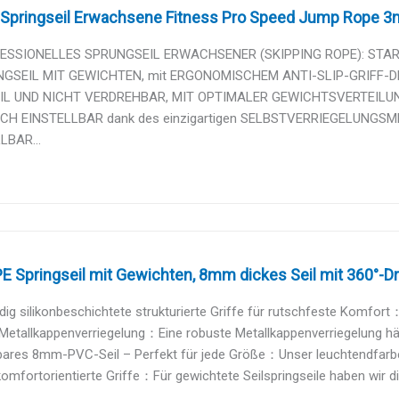
 Springseil Erwachsene Fitness Pro Speed Jump Rope 3m 
ESSIONELLES SPRUNGSEIL ERWACHSENER (SKIPPING ROPE): STARK
NGSEIL MIT GEWICHTEN, mit ERGONOMISCHEM ANTI-SLIP-GRIFF-DE
IL UND NICHT VERDREHBAR, MIT OPTIMALER GEWICHTSVERTEILUNG – D
CH EINSTELLBAR dank des einzigartigen SELBSTVERRIEGELUNGS
LBAR...
Springseil mit Gewichten, 8mm dickes Seil mit 360°-Dre
dig silikonbeschichtete strukturierte Griffe für rutschfeste Komfor
Metallkappenverriegelung：Eine robuste Metallkappenverriegelung hält
bares 8mm-PVC-Seil – Perfekt für jede Größe：Unser leuchtendfarben
komfortorientierte Griffe：Für gewichtete Seilspringseile haben wir d