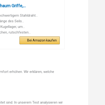
aum Griffe,...
ochwertigem Stahldraht...
änge des Seils...
Kugellager, um...
hen, rutschfesten...
Bei Amazon kaufen
mfort erhöhen. Wir erklären, welche
tet sind. In unserem Test analysieren wir