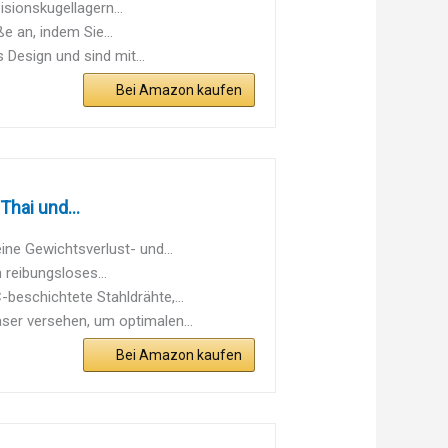
sionskugellagern...
e an, indem Sie...
Design und sind mit...
Bei Amazon kaufen
hai und...
ine Gewichtsverlust- und...
 reibungsloses...
eschichtete Stahldrähte,...
ser versehen, um optimalen...
Bei Amazon kaufen