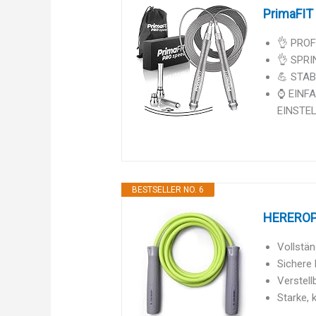
PrimaFIT
👌 PROF
👌 SPRI
💪 STAB
⌚ EINFA
EINSTEL
BESTSELLER NO. 6
HEREROPE 
Vollstän
Sichere 
Verstell
Starke, 