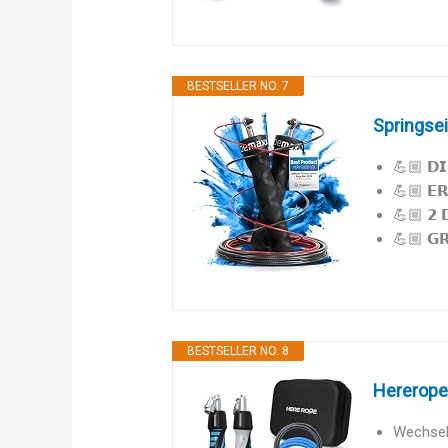
BESTSELLER NO. 7
Springsei
💪🏼 𝗗𝗜
💪🏼 𝗘𝗥
💪🏼 𝟮 𝗗
💪🏼 𝗚𝗥
BESTSELLER NO. 8
Hererope 
Wechselb