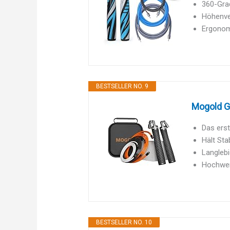
360-Grad
Höhenver
Ergonomi
BESTSELLER NO. 9
Mogold Ge
Das erst
Hält Sta
Langleb
Hochwert
BESTSELLER NO. 10