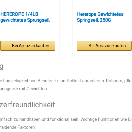
HEREROPE 1/4LB
Hererope Gewichtetes
gewichtetes Sprungseil,
Springseil, 250G
Boxen &...
verstellbar,...
Bei Amazon kaufen
Bei Amazon kaufen
ng
e Langlebigkeit und Benutzerfreundlichkeit garantieren. Robuste, pfl
Springseile mit Gewichten.
zerfreundlichkeit
 einfach zu handhaben und funktional sein. Wichtige Funktionen wie E
heidende Faktoren.