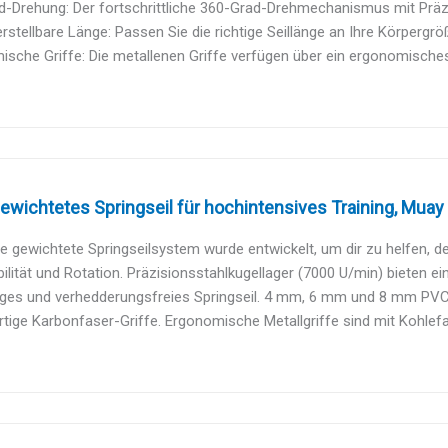
-Drehung: Der fortschrittliche 360-Grad-Drehmechanismus mit Präzi
stellbare Länge: Passen Sie die richtige Seillänge an Ihre Körpergröß
sche Griffe: Die metallenen Griffe verfügen über ein ergonomisches 
wichtetes Springseil für hochintensives Training, Muay T
e gewichtete Springseilsystem wurde entwickelt, um dir zu helfen, de
bilität und Rotation. Präzisionsstahlkugellager (7000 U/min) bieten ein
iges und verhedderungsfreies Springseil. 4 mm, 6 mm und 8 mm PVC-b
ige Karbonfaser-Griffe. Ergonomische Metallgriffe sind mit Kohlefa