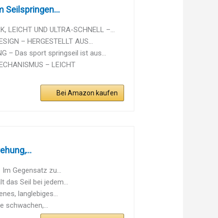
Seilspringen...
, LEICHT UND ULTRA-SCHNELL –...
SIGN – HERGESTELLT AUS...
as sport springseil ist aus...
MECHANISMUS – LEICHT
Bei Amazon kaufen
hung,...
t：Im Gegensatz zu...
 das Seil bei jedem...
es, langlebiges...
ie schwachen,...