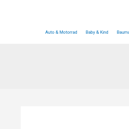
Zum
Inhalt
springen
Auto & Motorrad
Baby & Kind
Bauma