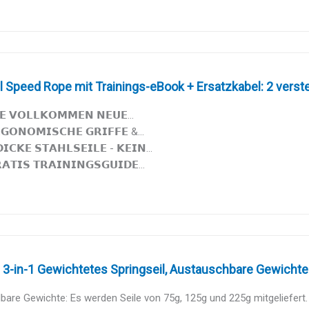
l Speed Rope mit Trainings-eBook + Ersatzkabel: 2 verstel
𝗘 𝗩𝗢𝗟𝗟𝗞𝗢𝗠𝗠𝗘𝗡 𝗡𝗘𝗨𝗘...
𝗚𝗢𝗡𝗢𝗠𝗜𝗦𝗖𝗛𝗘 𝗚𝗥𝗜𝗙𝗙𝗘 &...
𝗜𝗖𝗞𝗘 𝗦𝗧𝗔𝗛𝗟𝗦𝗘𝗜𝗟𝗘 - 𝗞𝗘𝗜𝗡...
𝗧𝗜𝗦 𝗧𝗥𝗔𝗜𝗡𝗜𝗡𝗚𝗦𝗚𝗨𝗜𝗗𝗘...
3-in-1 Gewichtetes Springseil, Austauschbare Gewichte 1/
are Gewichte: Es werden Seile von 75g, 125g und 225g mitgeliefert.