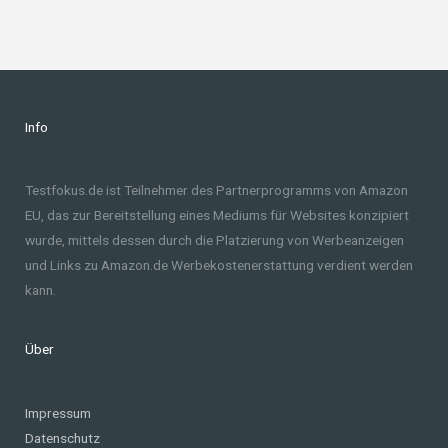
Info
Testfokus.de ist Teilnehmer des Partnerprogramms von Amazon
EU, das zur Bereitstellung eines Mediums für Websites konzipiert
wurde, mittels dessen durch die Platzierung von Werbeanzeigen
und Links zu Amazon.de Werbekostenerstattung verdient werden
kann.
Über
Impressum
Datenschutz