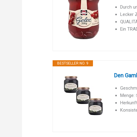
Durch u
Lecker 
QUALITÄT
Ein TRA
BESTSELLER NO. 9
Den Gaml
Geschma
Menge: 
Herkunft
Konsiste