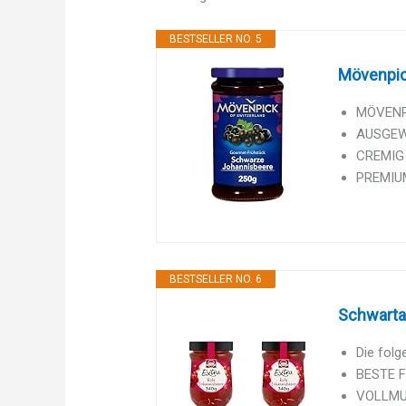
BESTSELLER NO. 5
Mövenpic
MÖVENPIC
AUSGEWÄ
CREMIG F
PREMIUM
BESTSELLER NO. 6
Schwartau
Die folg
BESTE F
VOLLMUN