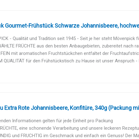
k Gourmet-Frühstück Schwarze Johannisbeere, hochwert
K - Qualität und Tradition seit 1945 - Seit je her steht Mövenpick f
HLTE FRÜCHTE aus den besten Anbaugebieten, zubereitet nach raff
EIN mit aromatischen Fruchtstückchen entfaltet der Fruchtaufstrich
 QUALITÄT für den Frühstückstisch zu Hause ist unser Anspruch - 
 Extra Rote Johannisbeere, Konfitüre, 340g (Packung mi
enden Informationen gelten für jede Einheit pro Packung
RÜCHTE, eine schonende Verarbeitung und unsere leckeren Rezeptur
DIG und FRUCHTIG im Geschmack und einfach ein Genuss! Der Marm