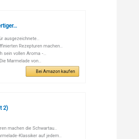
iger...
ür ausgezeichnete...
inierten Rezepturen machen...
 sein vollen Aroma -...
Die Marmelade von...
Bei Amazon kaufen
t 2)
en machen die Schwartau...
elade-Klassiker auf jedem...