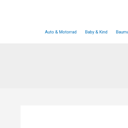
Zum
Inhalt
springen
Auto & Motorrad
Baby & Kind
Bauma