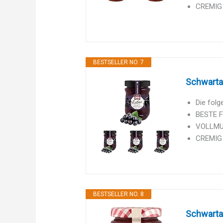
CREMIG u
BESTSELLER NO. 7
Schwartau
Die folg
BESTE F
VOLLMUN
CREMIG u
BESTSELLER NO. 8
Schwarta