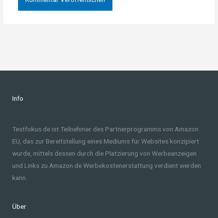
Info
Testfokus.de ist Teilnehmer des Partnerprogramms von Amazon
EU, das zur Bereitstellung eines Mediums für Websites konzipiert
wurde, mittels dessen durch die Platzierung von Werbeanzeigen
und Links zu Amazon.de Werbekostenerstattung verdient werden
kann.
Über