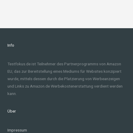
Info
Testfokus.de ist Teilnehmer des Partnerprogramms von Amazon
EU, das zur Bereitstellung eines Mediums für Websites konzipiert
wurde, mittels dessen durch die Platzierung von Werbeanzeigen
und Links zu Amazon.de Werbekostenerstattung verdient werden
kann.
Über
Impressum