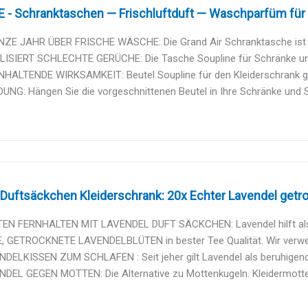
 - Schranktaschen — Frischluftduft — Waschparfüm für 
ZE JAHR ÜBER FRISCHE WÄSCHE: Die Grand Air Schranktasche ist ide
ISIERT SCHLECHTE GERÜCHE: Die Tasche Soupline für Schränke und S
HALTENDE WIRKSAMKEIT: Beutel Soupline für den Kleiderschrank gebe
G: Hängen Sie die vorgeschnittenen Beutel in Ihre Schränke und Sc
Duftsäckchen Kleiderschrank: 20x Echter Lavendel getro
EN FERNHALTEN MIT LAVENDEL DUFT SÄCKCHEN: Lavendel hilft als nat
E, GETROCKNETE LAVENDELBLÜTEN in bester Tee Qualität. Wir verwen
DELKISSEN ZUM SCHLAFEN : Seit jeher gilt Lavendel als beruhigende
NDEL GEGEN MOTTEN: Die Alternative zu Mottenkugeln. Kleidermotte