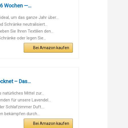
6 Wochen —...
al, um das ganze Jahr über...
chränke neutralisiert...
n Sie Ihren Textilien den...
hränke oder legen Sie...
Bei Amazon kaufen
cknet – Das...
ürliches Mittel zur...
den für unsere Lavendel...
r Schlafzimmer Duft....
n bekämpfen durch...
Bei Amazon kaufen