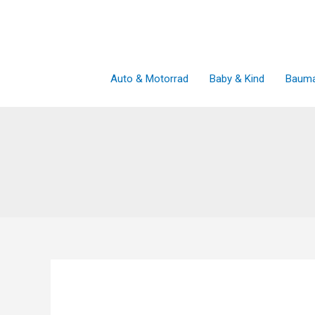
Zum
Inhalt
springen
Auto & Motorrad
Baby & Kind
Bauma