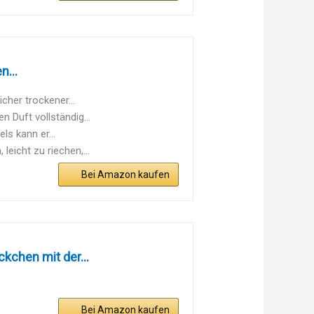
n...
her trockener...
 Duft vollständig...
s kann er...
icht zu riechen,...
Bei Amazon kaufen
kchen mit der...
Bei Amazon kaufen