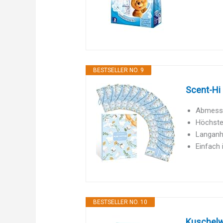
BESTSELLER NO. 9
Scent-Hi
Abmessun
Höchste 
Langanha
Einfach 
BESTSELLER NO. 10
Kuschelw