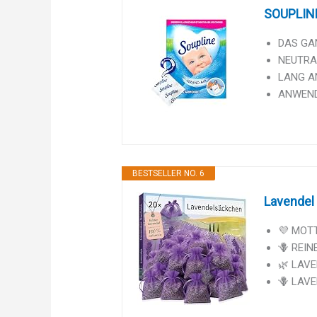
SOUPLINE
DAS GAN
NEUTRAL
LANG AN
ANWENDUN
BESTSELLER NO. 6
Lavendel 
💜 MOTT
🪻 REIN
🌿 LAVEN
🪻 LAVE