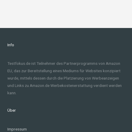
Info
Testfokus.de ist Teilnehmer des Partnerprogramms von Amazon
EU, das zur Bereitstellung eines Mediums für Websites konzipiert
wurde, mittels dessen durch die Platzierung von Werbeanzeigen
und Links zu Amazon.de Werbekostenerstattung verdient werden
kann.
Über
Impressum