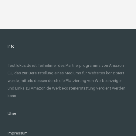
Info
Testfokus.de ist Teilnehmer des Partnerprogramms von Amazon
EU, das zur Bereitstellung eines Mediums für Websites konzipiert
wurde, mittels dessen durch die Platzierung von Werbeanzeigen
und Links zu Amazon.de Werbekostenerstattung verdient werden
kann.
Über
Impressum