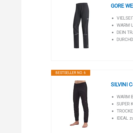
GORE WEA
VIELSEI
WARM UN
DEIN TRA
DURCHDA
BESTSELLER NO. 6
SILVINI C
WARM BLE
SUPER K
TROCKEN
IDEAL z