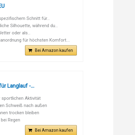
EU
zifischem Schnitt für...
he Silhouette, während du...
tter oder als...
ordnung für höchsten Komfort....
Bei Amazon kaufen
r Langlauf -...
portlichen Aktivität
den Schweiß nach außen
nen trocken bleiben
 bei Regen
Bei Amazon kaufen