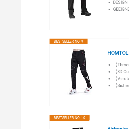
DESIGN -
GEEIGNET
BESTSELLER NO. 9
HOMTOL F
【Thmero
【3D Cut
【Verste
【Sicher
BESTSELLER NO. 10