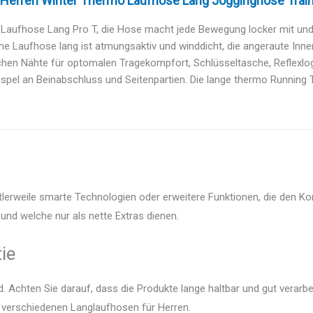
s Herren Winter Thermo Laufhose Lang Jogginghose Train
aufhose Lang Pro T, die Hose macht jede Bewegung locker mit und u
e Laufhose lang ist atmungsaktiv und winddicht, die angeraute Innens
chen Nähte für optomalen Tragekompfort, Schlüsseltasche, Reflexlogo
spel an Beinabschluss und Seitenpartien. Die lange thermo Running Ti
tlerweile smarte Technologien oder erweitere Funktionen, die den Ko
und welche nur als nette Extras dienen.
ie
 Achten Sie darauf, dass die Produkte lange haltbar und gut verarbei
r verschiedenen Langlaufhosen für Herren.