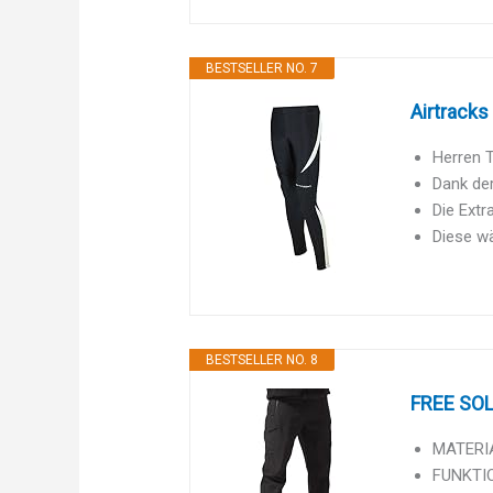
BESTSELLER NO. 7
Airtracks
Herren T
Dank der
Die Extr
Diese wä
BESTSELLER NO. 8
FREE SOLD
MATERIA
FUNKTION