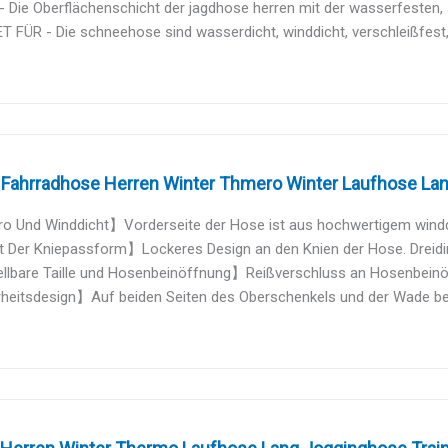
 Die Oberflächenschicht der jagdhose herren mit der wasserfesten, 
 FÜR - Die schneehose sind wasserdicht, winddicht, verschleißfest, l
ahrradhose Herren Winter Thmero Winter Laufhose Lan
 Und Winddicht】Vorderseite der Hose ist aus hochwertigem winddic
 Der Kniepassform】Lockeres Design an den Knien der Hose. Dreidim
llbare Taille und Hosenbeinöffnung】Reißverschluss an Hosenbeinöff
heitsdesign】Auf beiden Seiten des Oberschenkels und der Wade befi