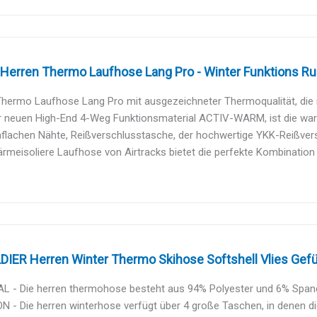
 Herren Thermo Laufhose Lang Pro - Winter Funktions Runn
hermo Laufhose Lang Pro mit ausgezeichneter Thermoqualität, die n
 neuen High-End 4-Weg Funktionsmaterial ACTIV-WARM, ist die warme
aflachen Nähte, Reißverschlusstasche, der hochwertige YKK-Reißvers
rmeisoliere Laufhose von Airtracks bietet die perfekte Kombination a
IER Herren Winter Thermo Skihose Softshell Vlies Gefüt
L - Die herren thermohose besteht aus 94% Polyester und 6% Spande
 - Die herren winterhose verfügt über 4 große Taschen, in denen die