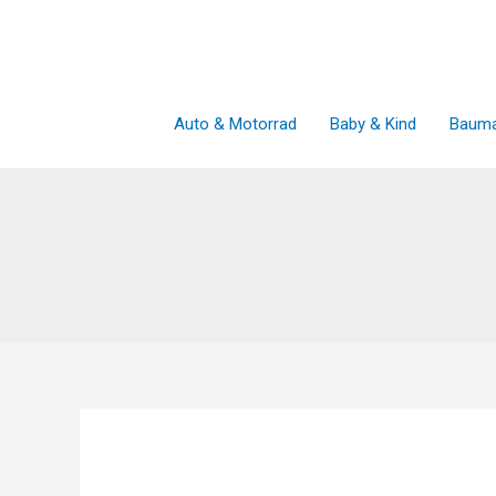
Zum
Inhalt
springen
Auto & Motorrad
Baby & Kind
Bauma