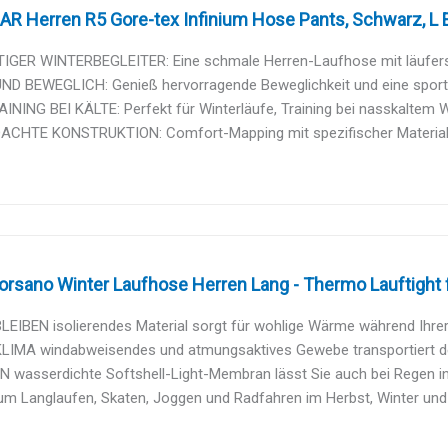
R Herren R5 Gore-tex Infinium Hose Pants, Schwarz, L 
TIGER WINTERBEGLEITER: Eine schmale Herren-Laufhose mit läuferspe
D BEWEGLICH: Genieß hervorragende Beweglichkeit und eine sportlic
INING BEI KÄLTE: Perfekt für Winterläufe, Training bei nasskaltem We
CHTE KONSTRUKTION: Comfort-Mapping mit spezifischer Materialan
orsano Winter Laufhose Herren Lang - Thermo Lauftight fü
IBEN isolierendes Material sorgt für wohlige Wärme während Ihrer s
LIMA windabweisendes und atmungsaktives Gewebe transportiert 
 wasserdichte Softshell-Light-Membran lässt Sie auch bei Regen in
um Langlaufen, Skaten, Joggen und Radfahren im Herbst, Winter und