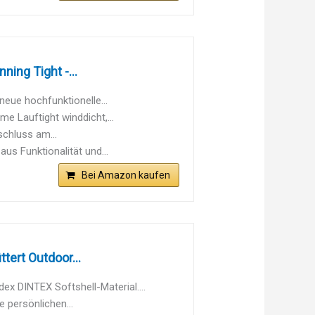
ing Tight -...
eue hochfunktionelle...
 Lauftight winddicht,...
chluss am...
us Funktionalität und...
Bei Amazon kaufen
tert Outdoor...
x DINTEX Softshell-Material....
 persönlichen...