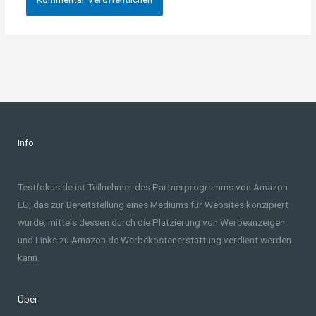
Info
Testfokus.de ist Teilnehmer des Partnerprogramms von Amazon
EU, das zur Bereitstellung eines Mediums für Websites konzipiert
wurde, mittels dessen durch die Platzierung von Werbeanzeigen
und Links zu Amazon.de Werbekostenerstattung verdient werden
kann.
Über